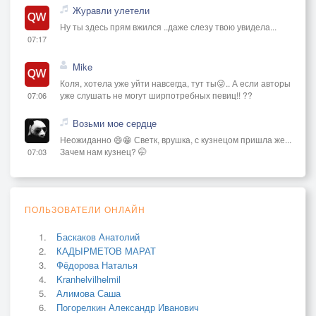
Журавли улетели
Ну ты здесь прям вжился ..даже слезу твою увидела...
07:17
Mike
Коля, хотела уже уйти навсегда, тут ты😜.. А если авторы
уже слушать не могут ширпотребных певиц!! ??
07:06
Возьми мое сердце
Неожиданно 😄😁 Светк, врушка, с кузнецом пришла же...
Зачем нам кузнец? 🤭
07:03
ПОЛЬЗОВАТЕЛИ ОНЛАЙН
Баскаков Анатолий
КАДЫРМЕТОВ МАРАТ
Фёдорова Наталья
Kranhelvilhelmil
Алимова Саша
Погорелкин Александр Иванович