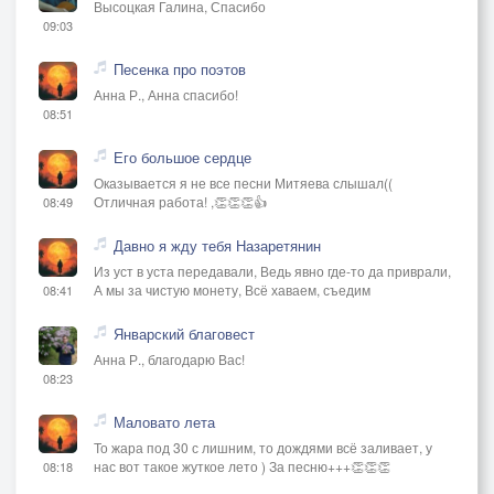
Высоцкая Галина, Спасибо
09:03
Песенка про поэтов
Анна Р., Анна спасибо!
08:51
Его большое сердце
Оказывается я не все песни Митяева слышал((
Отличная работа! ,👏👏👏👍
08:49
Давно я жду тебя Назаретянин
Из уст в уста передавали, Ведь явно где-то да приврали,
А мы за чистую монету, Всё хаваем, съедим
08:41
Январский благовест
Анна Р., благодарю Вас!
08:23
Маловато лета
То жара под 30 с лишним, то дождями всё заливает, у
нас вот такое жуткое лето ) За песню+++👏👏👏
08:18