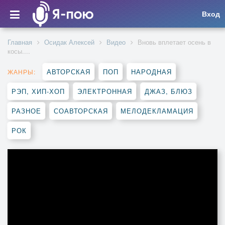
Вход
Главная
Осидак Алексей
Видео
Вновь вплетает осень в
косы....
АВТОРСКАЯ
ПОП
НАРОДНАЯ
ЖАНРЫ:
РЭП, ХИП-ХОП
ЭЛЕКТРОННАЯ
ДЖАЗ, БЛЮЗ
РАЗНОЕ
СОАВТОРСКАЯ
МЕЛОДЕКЛАМАЦИЯ
РОК