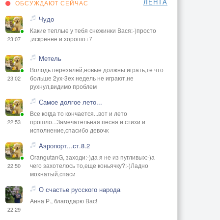
ЛЕНТА
ОБСУЖДАЮТ СЕЙЧАС
Чудо
Какие теплые у тебя снежинки Вася:-)просто
,искренне и хорошо+7
23:07
Метель
Володь перезалей,новые должны играть,те что
больше 2ух-3ех недель не играют,не
23:02
рухнул,видимо проблем
Самое долгое лето...
Все когда то кончается...вот и лето
прошло...Замечательная песня и стихи и
22:53
исполнение,спасибо девочк
Аэропорт...ст.8.2
OrangutanG, заходи:-)да я не из пугливых:-)а
чего захотелось то,еще коньячку?:-)Ладно
22:50
мохнатый,спаси
О счастье русского народа
Анна Р., благодарю Вас!
22:29