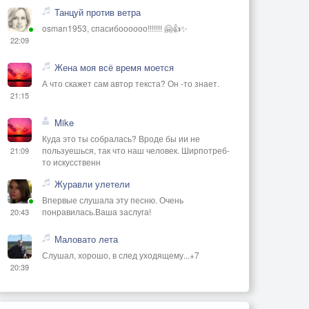
Танцуй против ветра
osman1953, спасибоооооо!!!!!!! 🤗👍✨
22:09
Жена моя всё время моется
А что скажет сам автор текста? Он -то знает.
21:15
Mike
Куда это ты собралась? Вроде бы ии не
пользуешься, так что наш человек. Ширпотреб-
21:09
то искусственн
Журавли улетели
Впервые слушала эту песню. Очень
понравилась.Ваша заслуга!
20:43
Маловато лета
Слушал, хорошо, в след уходящему...+7
20:39