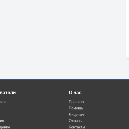
ватели
О нас
ели
Правила
Помощь
Лицензия
ция
Отзывы
дение
Контакты