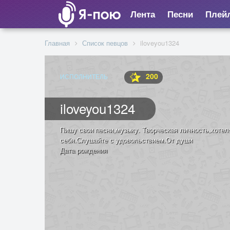
Лента
Песни
Плей
Главная
Список певцов
iloveyou1324
200
ИСПОЛНИТЕЛЬ
iloveyou1324
Пишу свои песни,музыку. Творческая личность,хотел
себя.Слушайте с удовольствием.От души
Дата рождения