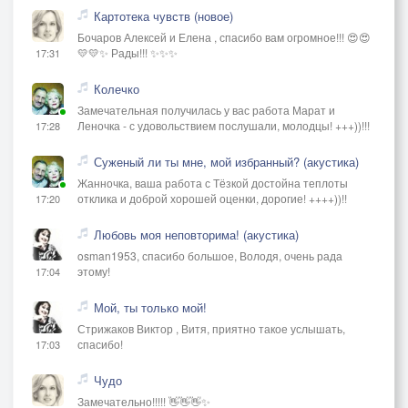
Картотека чувств (новое)
Бочаров Алексей и Елена , спасибо вам огромное!!! 😍😍
💛💛✨ Рады!!! ✨✨✨
17:31
Колечко
Замечательная получилась у вас работа Марат и
Леночка - с удовольствием послушали, молодцы! +++))!!!
17:28
Суженый ли ты мне, мой избранный? (акустика)
Жанночка, ваша работа с Тёзкой достойна теплоты
отклика и доброй хорошей оценки, дорогие! ++++))!!
17:20
Любовь моя неповторима! (акустика)
osman1953, спасибо большое, Володя, очень рада
этому!
17:04
Мой, ты только мой!
Стрижаков Виктор , Витя, приятно такое услышать,
спасибо!
17:03
Чудо
Замечательно!!!!! 👋👋👋✨