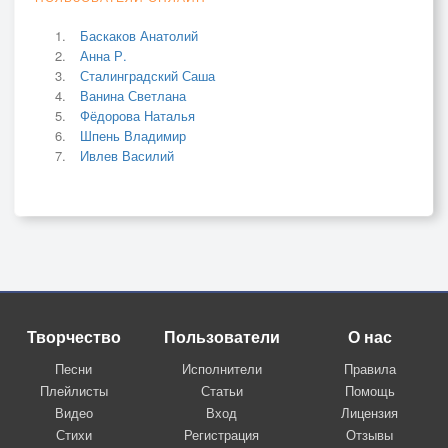
Баскаков Анатолий
Анна Р.
Сталинградский Саша
Ванина Светлана
Фёдорова Наталья
Шпень Владимир
Ивлев Василий
Творчество
Пользователи
О нас
Песни
Исполнители
Правила
Плейлисты
Статьи
Помощь
Видео
Вход
Лицензия
Стихи
Регистрация
Отзывы