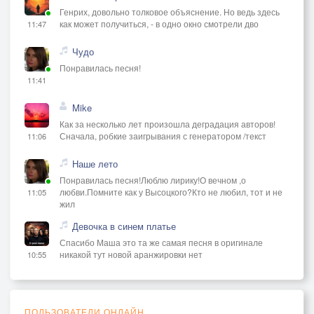
Генрих, довольно толковое объяснение. Но ведь здесь
как может получиться, - в одно окно смотрели дво
11:47
Чудо
Понравилась песня!
11:41
Mike
Как за несколько лет произошла деградация авторов!
Сначала, робкие заигрывания с генератором /текст
11:06
Наше лето
Понравилась песня!Люблю лирику!О вечном ,о
любви.Помните как у Высоцкого?Кто не любил, тот и не
11:05
жил
Девочка в синем платье
Спасибо Маша это та же самая песня в оригинале
никакой тут новой аранжировки нет
10:55
ПОЛЬЗОВАТЕЛИ ОНЛАЙН