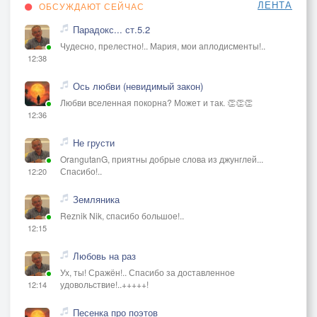
ЛЕНТА
ОБСУЖДАЮТ СЕЙЧАС
Парадокс... ст.5.2
Чудесно, прелестно!.. Мария, мои аплодисменты!..
12:38
Ось любви (невидимый закон)
Любви вселенная покорна? Может и так. 👏👏👏
12:36
Не грусти
OrangutanG, приятны добрые слова из джунглей...
Спасибо!..
12:20
Земляника
Reznik Nik, спасибо большое!..
12:15
Любовь на раз
Ух, ты! Сражён!.. Спасибо за доставленное
удовольствие!..+++++!
12:14
Песенка про поэтов