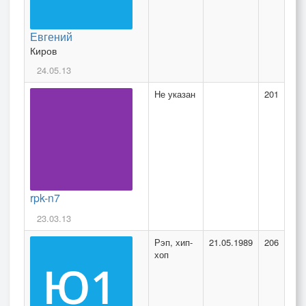
Евгений
Киров
24.05.13
Не указан
201
rpk-n7
23.03.13
Рэп, хип-
21.05.1989
206
хоп