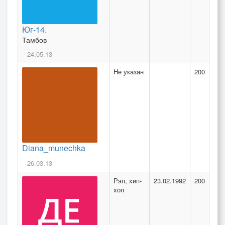
Юг-14.
Тамбов
24.05.13
Не указан
200
Diana_munechka
26.03.13
Рэп, хип-
23.02.1992
200
хоп