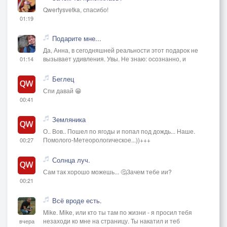
Qwertysvetka, спасибо!
01:19
Подарите мне...
Да, Анна, в сегодняшней реальности этот подарок не
вызывает удивления. Увы. Не знаю: осознанно, и
01:14
Беглец
Спи давай 😁
00:41
Земляника
О.. Вов.. Пошел по ягоды и попал под дождь... Наше.
Помолого-Метеорологическое...))+++
00:27
Солнца луч.
Сам так хорошо можешь... 🤔Зачем тебе ии?
00:21
Всё вроде есть.
Mike. Mike, или кто ты там по жизни - я просил тебя
незаходи ко мне на страницу. Ты накатил и теб
вчера