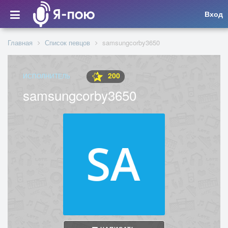
Вход
Главная
Список певцов
samsungcorby3650
200
ИСПОЛНИТЕЛЬ
samsungcorby3650