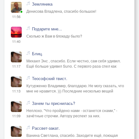
Земляника
Денисова Владлена, спасибо большое!
11:56
Подарите мне...
Сколько ж Вам в блокаду было?
11:40
Блиц.
Михаил Энс , спасибо. Если честно, сам себя удивил.
Ещё больше удивил Suno. С первого раза спел как
11:17
Теософский твист.
Кутурженко Владимир, благодарю. Не могу сказать, что
мне не нравится. ))) Последние несколько вещей
11:13
Зачем ты приснилась?
Неплохо. "Что пройдено нами - останется снами," -
зачётные строчки. Автору респект за них.
11:09
Рассвет-закат.
Ванина Светлана, спасибо. Заходите ещё, поющая