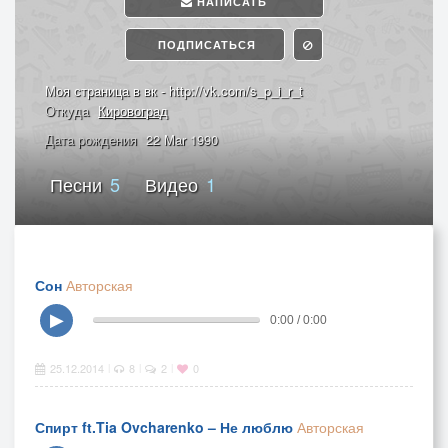
НАПИСАТЬ
ПОДПИСАТЬСЯ
Моя страница в вк - http://vk.com/s_p_i_r_t
Откуда
Кировоград
Дата рождения
22 Mar 1990
Песни
5
Видео
1
Сон
Авторская
▶
0:00 / 0:00
25.12.2014
8
2
0
|
|
|
Спирт ft.Tia Ovcharenko – Не люблю
Авторская