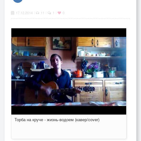
17.12.2014
11
1
0
|
|
|
Торба на круче - жизнь-водоем (кавер/cover)