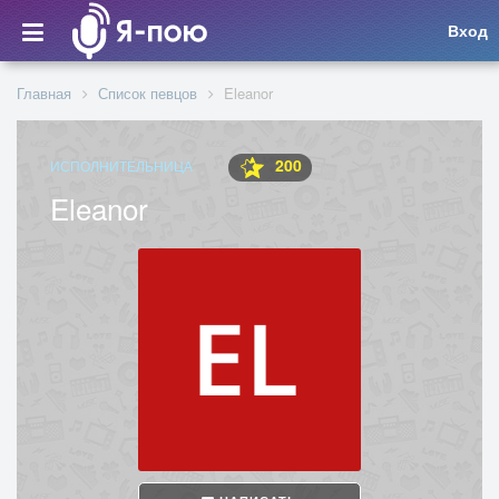
Вход
Главная
Список певцов
Eleanor
200
ИСПОЛНИТЕЛЬНИЦА
Eleanor