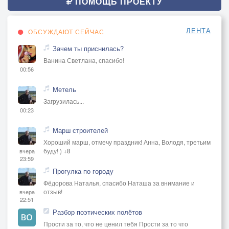
ПОМОЩЬ ПРОЕКТУ
ЛЕНТА
ОБСУЖДАЮТ СЕЙЧАС
Зачем ты приснилась?
Ванина Светлана, спасибо!
00:56
Метель
Загрузилась...
00:23
Марш строителей
Хороший марш, отмечу праздник! Анна, Володя, третьим
буду! ) +8
вчера
23:59
Прогулка по городу
Фёдорова Наталья, спасибо Наташа за внимание и
отзыв!
вчера
22:51
Разбор поэтических полётов
Прости за то, что не ценил тебя Прости за то что