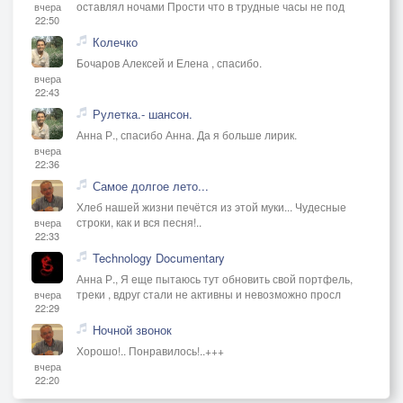
оставлял ночами Прости что в трудные часы не под
вчера
22:50
Колечко
Бочаров Алексей и Елена , спасибо.
вчера
22:43
Рулетка.- шансон.
Анна Р., спасибо Анна. Да я больше лирик.
вчера
22:36
Самое долгое лето...
Хлеб нашей жизни печётся из этой муки... Чудесные
строки, как и вся песня!..
вчера
22:33
Technology Documentary
Анна Р., Я еще пытаюсь тут обновить свой портфель,
треки , вдруг стали не активны и невозможно просл
вчера
22:29
Ночной звонок
Хорошо!.. Понравилось!..+++
вчера
22:20