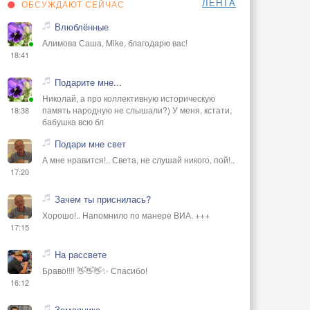
ЛЕНТА
ОБСУЖДАЮТ СЕЙЧАС
Влюблённые
Алимова Саша, Mike, благодарю вас!
18:41
Подарите мне...
Николай, а про коллективную историческую
память народную не слышали?) У меня, кстати,
18:38
бабушка всю бл
Подари мне свет
А мне нравится!.. Света, не слушай никого, пой!..
17:20
Зачем ты приснилась?
Хорошо!.. Напомнило по манере ВИА. +++
17:15
На рассвете
Браво!!!! 👋👋👋✨ Спасибо!
16:12
Земляника