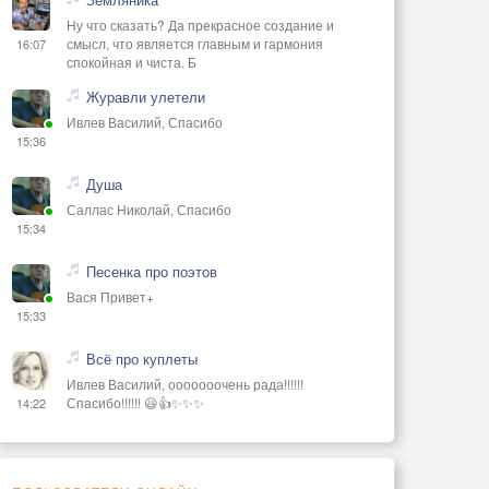
Ну что сказать? Да прекрасное создание и
смысл, что является главным и гармония
16:07
спокойная и чиста. Б
Журавли улетели
Ивлев Василий, Спасибо
15:36
Душа
Саллас Николай, Спасибо
15:34
Песенка про поэтов
Вася Привет+
15:33
Всё про куплеты
Ивлев Василий, ооооооочень рада!!!!!!
Спасибо!!!!!! 😃👍✨✨✨
14:22