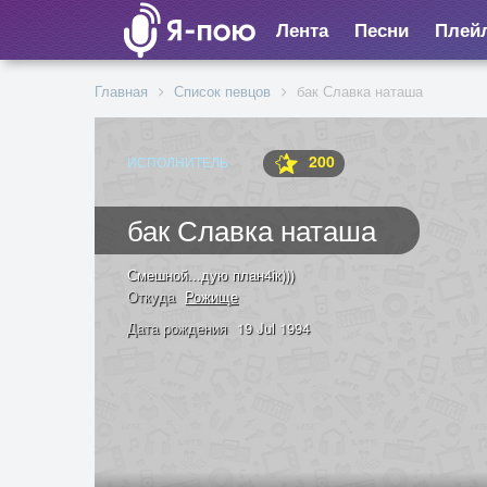
Лента
Песни
Плей
Главная
Список певцов
бак Славка наташа
200
ИСПОЛНИТЕЛЬ
бак Славка наташа
Смешной...дую план4ік)))
Откуда
Рожище
Дата рождения
19 Jul 1994