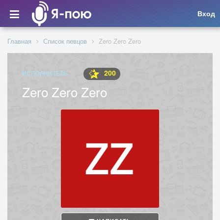
Вход
Главная
Список певцов
Zero Zero Zero
200
ИСПОЛНИТЕЛЬ
Zero Zero Zero