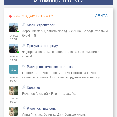
ПОМОЩЬ ПРОЕКТУ
ЛЕНТА
ОБСУЖДАЮТ СЕЙЧАС
Марш строителей
Хороший марш, отмечу праздник! Анна, Володя, третьим
буду! ) +8
вчера
23:59
Прогулка по городу
Фёдорова Наталья, спасибо Наташа за внимание и
отзыв!
вчера
22:51
Разбор поэтических полётов
Прости за то, что не ценил тебя Прости за то что
оставлял ночами Прости что в трудные часы не под
вчера
22:50
Колечко
Бочаров Алексей и Елена , спасибо.
вчера
22:43
Рулетка.- шансон.
Анна Р., спасибо Анна. Да я больше лирик.