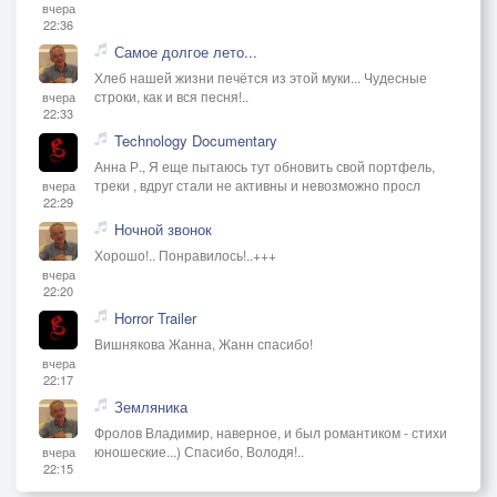
вчера
22:36
Самое долгое лето...
Хлеб нашей жизни печётся из этой муки... Чудесные
строки, как и вся песня!..
вчера
22:33
Technology Documentary
Анна Р., Я еще пытаюсь тут обновить свой портфель,
треки , вдруг стали не активны и невозможно просл
вчера
22:29
Ночной звонок
Хорошо!.. Понравилось!..+++
вчера
22:20
Horror Trailer
Вишнякова Жанна, Жанн спасибо!
вчера
22:17
Земляника
Фролов Владимир, наверное, и был романтиком - стихи
юношеские...) Спасибо, Володя!..
вчера
22:15