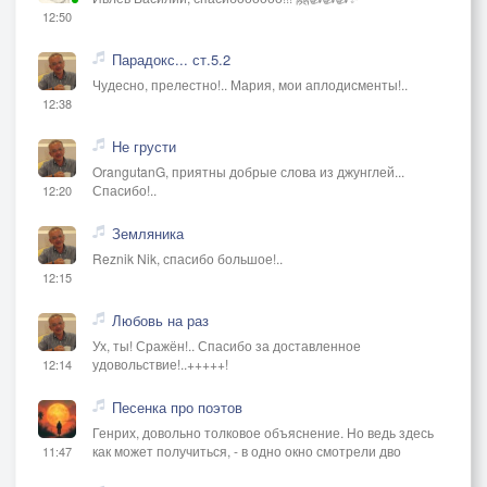
12:50
Парадокс... ст.5.2
Чудесно, прелестно!.. Мария, мои аплодисменты!..
12:38
Не грусти
OrangutanG, приятны добрые слова из джунглей...
Спасибо!..
12:20
Земляника
Reznik Nik, спасибо большое!..
12:15
Любовь на раз
Ух, ты! Сражён!.. Спасибо за доставленное
удовольствие!..+++++!
12:14
Песенка про поэтов
Генрих, довольно толковое объяснение. Но ведь здесь
как может получиться, - в одно окно смотрели дво
11:47