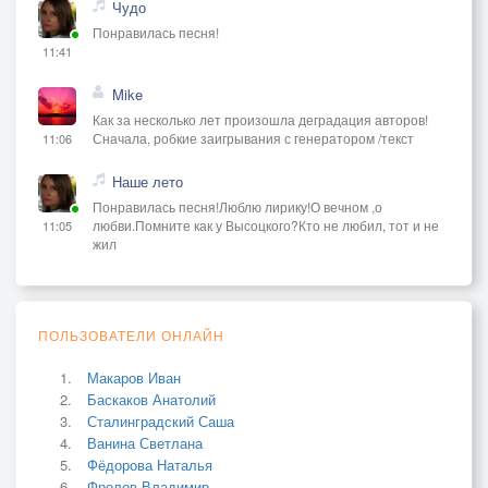
Чудо
Понравилась песня!
11:41
Mike
Как за несколько лет произошла деградация авторов!
Сначала, робкие заигрывания с генератором /текст
11:06
Наше лето
Понравилась песня!Люблю лирику!О вечном ,о
любви.Помните как у Высоцкого?Кто не любил, тот и не
11:05
жил
ПОЛЬЗОВАТЕЛИ ОНЛАЙН
Макаров Иван
Баскаков Анатолий
Сталинградский Саша
Ванина Светлана
Фёдорова Наталья
Фролов Владимир