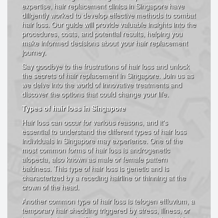
expertise, hair replacement clinics in Singapore have
diligently worked to develop effective methods to combat
hair loss. Our guide will provide valuable insights into the
procedures, costs, and potential results, helping you
make informed decisions about your hair replacement
journey.
Say goodbye to the frustrations of hair loss and unlock
the secrets of hair replacement in Singapore. Join us as
we delve into the world of innovative treatments and
discover the options that could change your life.
Types of hair loss in Singapore
Hair loss can occur for various reasons, and it's
essential to understand the different types of hair loss
individuals in Singapore may experience. One of the
most common forms of hair loss is androgenetic
alopecia, also known as male or female pattern
baldness. This type of hair loss is genetic and is
characterized by a receding hairline or thinning at the
crown of the head.
Another common type of hair loss is telogen effluvium, a
temporary hair shedding triggered by stress, illness, or