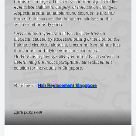
hormonal changes. This can occur after significant life
events like childbirth, surgery, or medication changes.
Alopecia areata, an autoimmune disorder, is another
form of hair loss resulting in patchy hair loss on the
scalp or other body parts.
Less common types of hair loss include traction
alopecia, caused by excessive pulling or tension on the
hair, and cicatricial alopecia, a scarring form of hair loss
that various underlying conditions can cause.
Understanding the specific type of hair loss is crucial in
determining the most appropriate hair replacement
solution for individuals in Singapore.
Read more:
Hair Replacement Singapore
Дата рождения