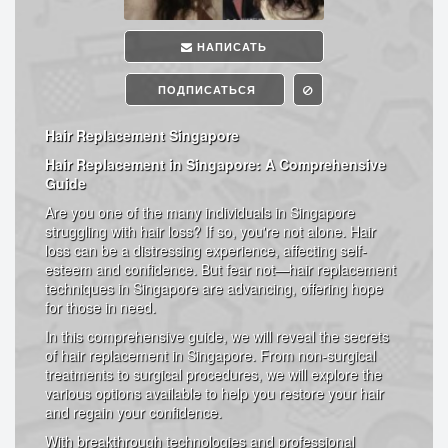
НАПИСАТЬ
ПОДПИСАТЬСЯ
Hair Replacement Singapore
Hair Replacement in Singapore: A Comprehensive
Guide
Are you one of the many individuals in Singapore
struggling with hair loss? If so, you're not alone. Hair
loss can be a distressing experience, affecting self-
esteem and confidence. But fear not—hair replacement
techniques in Singapore are advancing, offering hope
for those in need.
In this comprehensive guide, we will reveal the secrets
of hair replacement in Singapore. From non-surgical
treatments to surgical procedures, we will explore the
various options available to help you restore your hair
and regain your confidence.
With breakthrough technologies and professional