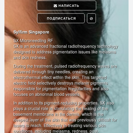
НАПИСАТЬ
ПОДПИСАТЬСЯ
Sylfirm Singapore
SX Microneedling RF
SX is an advanced fractional radiofrequency technology
designed to address pigmentation issues like melasma
and skin redness.
During the treatment, pulsed radiofrequency waves are
delivered through tiny needles, creating an
electrothermal effect within the skin. This targeted
electric field selectively destroys melanin pigments
responsible for pigmentation irregularities and also
focuses on abnormal blood vessels.
In addition to its pigment-reducing properties, SX also
plays a crucial role in stimulating the healing of the
basement membrane in the dermis, which is the
deepest layer of the skin that was previously difficult for
lasers to reach. Effectively in treating various skin
conditions, including melasma, redness, post-