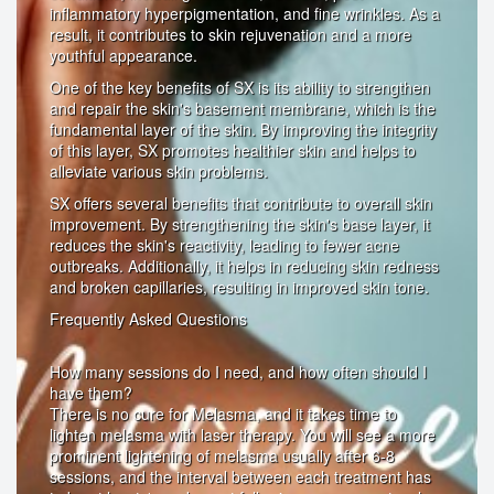
inflammatory hyperpigmentation, and fine wrinkles. As a
result, it contributes to skin rejuvenation and a more
youthful appearance.
One of the key benefits of SX is its ability to strengthen
and repair the skin's basement membrane, which is the
fundamental layer of the skin. By improving the integrity
of this layer, SX promotes healthier skin and helps to
alleviate various skin problems.
SX offers several benefits that contribute to overall skin
improvement. By strengthening the skin's base layer, it
reduces the skin's reactivity, leading to fewer acne
outbreaks. Additionally, it helps in reducing skin redness
and broken capillaries, resulting in improved skin tone.
Frequently Asked Questions
How many sessions do I need, and how often should I
have them?
There is no cure for Melasma, and it takes time to
lighten melasma with laser therapy. You will see a more
prominent lightening of melasma usually after 6-8
sessions, and the interval between each treatment has