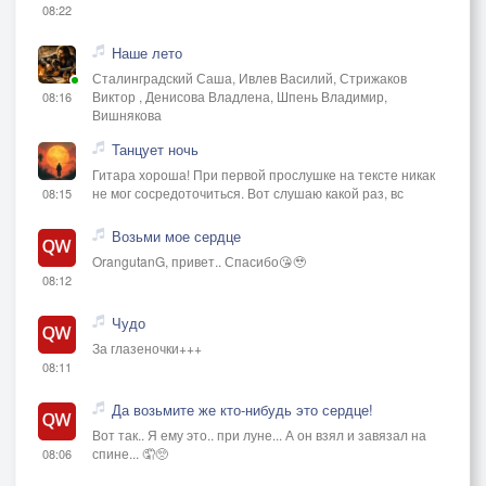
08:22
Наше лето
Сталинградский Саша, Ивлев Василий, Стрижаков
Виктор , Денисова Владлена, Шпень Владимир,
08:16
Вишнякова
Танцует ночь
Гитара хороша! При первой прослушке на тексте никак
не мог сосредоточиться. Вот слушаю какой раз, вс
08:15
Возьми мое сердце
OrangutanG, привет.. Спасибо😘🥹
08:12
Чудо
За глазеночки+++
08:11
Да возьмите же кто-нибудь это сердце!
Вот так.. Я ему это.. при луне... А он взял и завязал на
спине... 🤦🥺
08:06