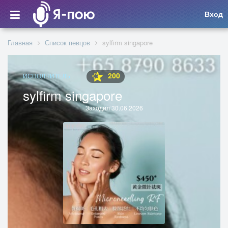
Вход
Главная
Список певцов
sylfirm singapore
200
ИСПОЛНИТЕЛЬ
sylfirm singapore
Заходил 30.06.2026