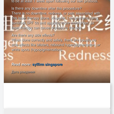
to be at least 1 week apart following our own protocol.
Is there any downtime after this procedure?
There is no downtime, redness, or pain associated with
this laser therapy alone. However, I recommend using
sunblock SPF 50 and applying more moisturizer, as
laser therapy can cause dryness to the skin.
Are there any side effects?
When done correctly and safely, there are usually no
side effects like blisters, rebound hyperpigmentation, or
white spots (hypopigmentation).
Read more:
sylfirm singapore
Дата рождения