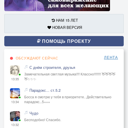
НАМ 15 ЛЕТ
НОВАЯ ВЕРСИЯ
ПОМОЩЬ ПРОЕКТУ
ЛЕНТА
ОБСУЖДАЮТ СЕЙЧАС
С днём строителя, друзья
Замечательная светлая музыка!!!! Классно!!!!!!!! 👋👋👋👋
👋✨✨✨
13:35
Парадокс... ст.5.2
Босса я смотрю у тебя в приоритете.. Действительно
парадокс...5+++
13:34
Чудо
Бесподобно! Спасибо.
13:32