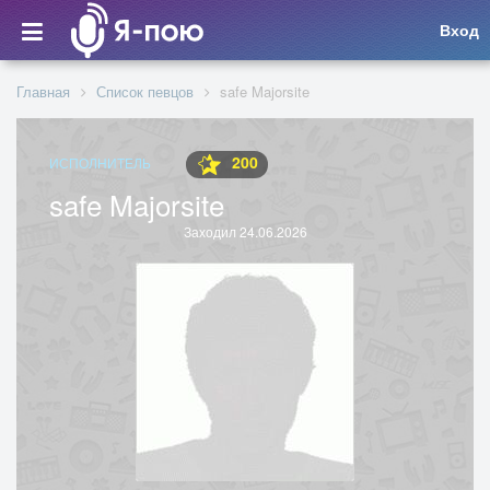
Вход
Главная
Список певцов
safe Majorsite
200
ИСПОЛНИТЕЛЬ
safe Majorsite
Заходил 24.06.2026