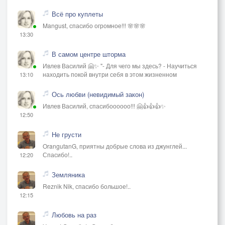
Всё про куплеты
Mangust, спасибо огромное!!! 🌸🌸🌸
13:30
В самом центре шторма
Ивлев Василий 🤗✨ "- Для чего мы здесь? - Научиться
находить покой внутри себя в этом жизненном
13:10
Ось любви (невидимый закон)
Ивлев Василий, спасибоооооо!!! 🤗👍👍👍✨
12:50
Не грусти
OrangutanG, приятны добрые слова из джунглей...
Спасибо!..
12:20
Земляника
Reznik Nik, спасибо большое!..
12:15
Любовь на раз