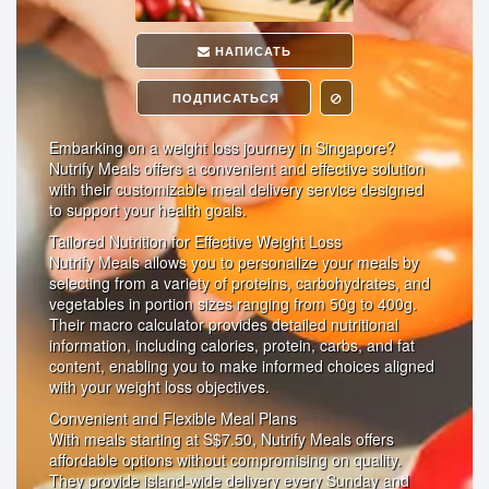
НАПИСАТЬ
ПОДПИСАТЬСЯ
Embarking on a weight loss journey in Singapore?
Nutrify Meals offers a convenient and effective solution
with their customizable meal delivery service designed
to support your health goals.
Tailored Nutrition for Effective Weight Loss
Nutrify Meals allows you to personalize your meals by
selecting from a variety of proteins, carbohydrates, and
vegetables in portion sizes ranging from 50g to 400g.
Their macro calculator provides detailed nutritional
information, including calories, protein, carbs, and fat
content, enabling you to make informed choices aligned
with your weight loss objectives.
Convenient and Flexible Meal Plans
With meals starting at S$7.50, Nutrify Meals offers
affordable options without compromising on quality.
They provide island-wide delivery every Sunday and