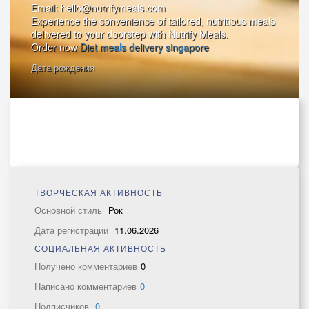
Email: hello@nutrifymeals.com
Experience the convenience of tailored, nutritious meals
delivered to your doorstep with Nutrify Meals.
Order now
Diet meals delivery singapore
Дата рождения
ТВОРЧЕСКАЯ АКТИВНОСТЬ
Основной стиль
Рок
Дата регистрации
11.06.2026
СОЦИАЛЬНАЯ АКТИВНОСТЬ
Получено комментариев
0
Написано комментариев
0
Подписчиков
0