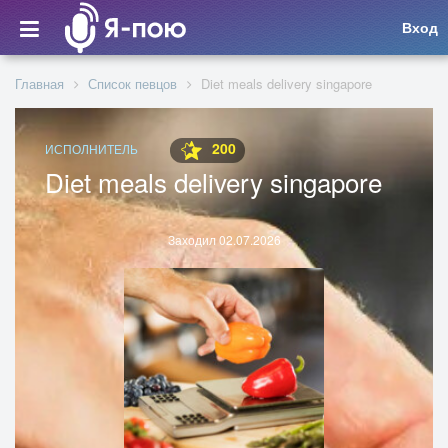
Вход
Главная
Список певцов
Diet meals delivery singapore
200
ИСПОЛНИТЕЛЬ
Diet meals delivery singapore
Заходил 02.07.2026