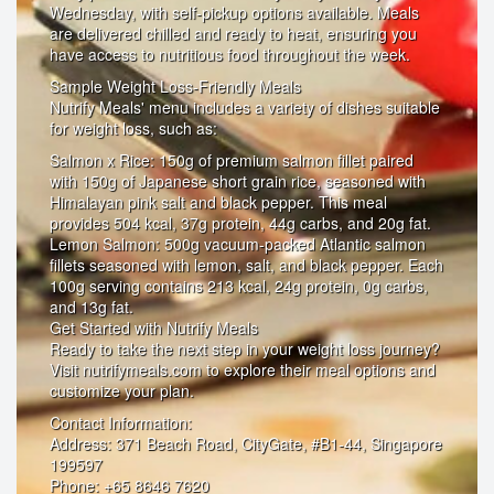
Wednesday, with self-pickup options available. Meals
are delivered chilled and ready to heat, ensuring you
have access to nutritious food throughout the week.
Sample Weight Loss-Friendly Meals
Nutrify Meals' menu includes a variety of dishes suitable
for weight loss, such as:
Salmon x Rice: 150g of premium salmon fillet paired
with 150g of Japanese short grain rice, seasoned with
Himalayan pink salt and black pepper. This meal
provides 504 kcal, 37g protein, 44g carbs, and 20g fat.
Lemon Salmon: 500g vacuum-packed Atlantic salmon
fillets seasoned with lemon, salt, and black pepper. Each
100g serving contains 213 kcal, 24g protein, 0g carbs,
and 13g fat.
Get Started with Nutrify Meals
Ready to take the next step in your weight loss journey?
Visit nutrifymeals.com to explore their meal options and
customize your plan.
Contact Information:
Address: 371 Beach Road, CityGate, #B1-44, Singapore
199597
Phone: +65 8646 7620