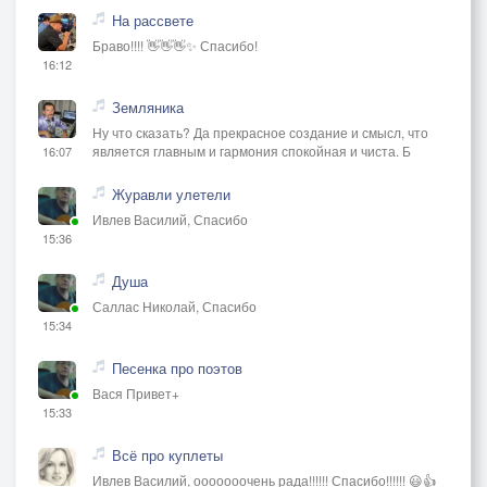
На рассвете
Браво!!!! 👋👋👋✨ Спасибо!
16:12
Земляника
Ну что сказать? Да прекрасное создание и смысл, что
является главным и гармония спокойная и чиста. Б
16:07
Журавли улетели
Ивлев Василий, Спасибо
15:36
Душа
Саллас Николай, Спасибо
15:34
Песенка про поэтов
Вася Привет+
15:33
Всё про куплеты
Ивлев Василий, ооооооочень рада!!!!!! Спасибо!!!!!! 😃👍