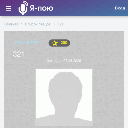
Вход
Главная
Список певцов
321
200
ИСПОЛНИТЕЛЬ
321
Заходила 07.06.2026