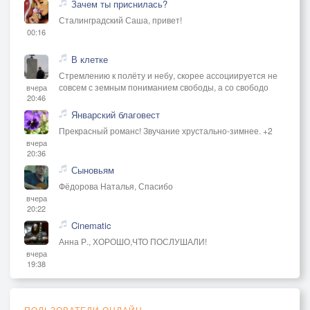
Зачем ты приснилась?
Сталинградский Саша, привет!
00:16
В клетке
Стремлению к полёту и небу, скорее ассоциируется не
совсем с земным пониманием свободы, а со свободо
вчера
20:46
Январский благовест
Прекрасный романс! Звучание хрустально-зимнее. +2
вчера
20:36
Сыновьям
Фёдорова Наталья, Спасибо
вчера
20:22
Cinematic
Анна Р., ХОРОШО,ЧТО ПОСЛУШАЛИ!
вчера
19:38
ПОЛЬЗОВАТЕЛИ ОНЛАЙН