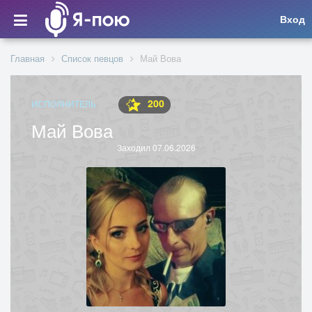
Вход
Главная
Список певцов
Май Вова
200
ИСПОЛНИТЕЛЬ
Май Вова
Заходил 07.06.2026