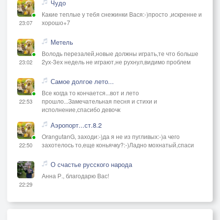
Чудо
Какие теплые у тебя снежинки Вася:-)просто ,искренне и
хорошо+7
23:07
Метель
Володь перезалей,новые должны играть,те что больше
2ух-3ех недель не играют,не рухнул,видимо проблем
23:02
Самое долгое лето...
Все когда то кончается...вот и лето
прошло...Замечательная песня и стихи и
22:53
исполнение,спасибо девочк
Аэропорт...ст.8.2
OrangutanG, заходи:-)да я не из пугливых:-)а чего
захотелось то,еще коньячку?:-)Ладно мохнатый,спаси
22:50
О счастье русского народа
Анна Р., благодарю Вас!
22:29