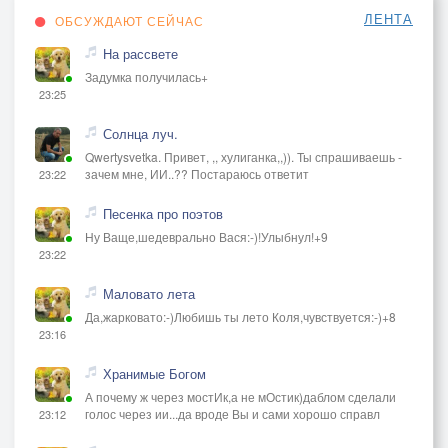
ЛЕНТА
ОБСУЖДАЮТ СЕЙЧАС
На рассвете
Задумка получилась+
23:25
Солнца луч.
Qwertysvetka. Привет, ,, хулиганка,,)). Ты спрашиваешь -
зачем мне, ИИ..?? Постараюсь ответит
23:22
Песенка про поэтов
Ну Ваще,шедеврально Вася:-)!Улыбнул!+9
23:22
Маловато лета
Да,жарковато:-)Любишь ты лето Коля,чувствуется:-)+8
23:16
Хранимые Богом
А почему ж через мостИк,а не мОстик)даблом сделали
голос через ии...да вроде Вы и сами хорошо справл
23:12