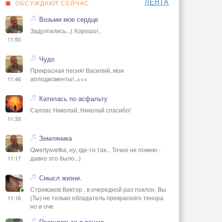
ЛЕНТА
ОБСУЖДАЮТ СЕЙЧАС
Возьми мое сердце
Задуэтились...) Хорошо!..
11:50
Чудо
Прекрасная песня! Василий, мои
аплодисменты!..+++
11:46
Катилась по асфальту
Саллас Николай, Николай спасибо!
11:33
Земляника
Qwertysvetka, ну, где-то так... Точно не помню -
давно это было...)
11:17
Смысл жизни.
Стрижаков Виктор , в очередной раз поклон. Вы
(Ты) не только обладатель прекрасного тенора
11:16
но и оче
Прогуляться я решил