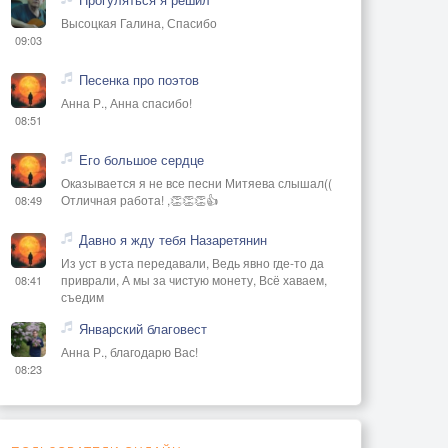
Высоцкая Галина, Спасибо
09:03
Песенка про поэтов
Анна Р., Анна спасибо!
08:51
Его большое сердце
Оказывается я не все песни Митяева слышал((
Отличная работа! ,👏👏👏👍
08:49
Давно я жду тебя Назаретянин
Из уст в уста передавали, Ведь явно где-то да
приврали, А мы за чистую монету, Всё хаваем,
08:41
съедим
Январский благовест
Анна Р., благодарю Вас!
08:23