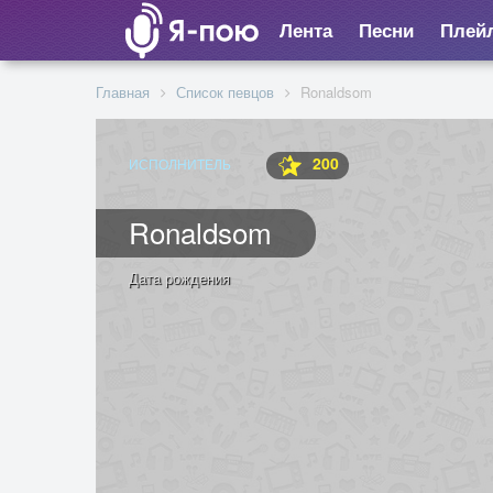
Лента
Песни
Плей
Главная
Список певцов
Ronaldsom
200
ИСПОЛНИТЕЛЬ
Ronaldsom
Дата рождения