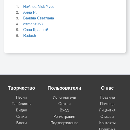
ИвАнов Nick-Yves
Анна Р.
Ванина Светлана
osman1953
Саня Красный
Radush
Творчество
Пользователи
О нас
Песни
Исполнители
Правила
Плейлисты
Статьи
Помощь
Видео
Вход
Лицензия
Стихи
Регистрация
Отзывы
Блоги
Подтверждение
Контакты
Политика