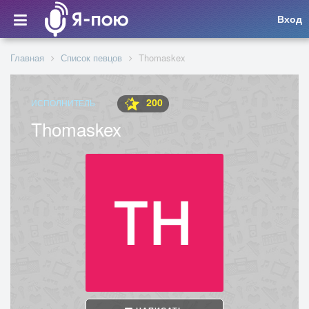
Вход
Главная
Список певцов
Thomaskex
200
ИСПОЛНИТЕЛЬ
Thomaskex