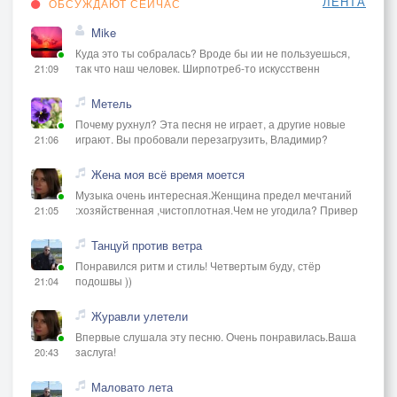
ЛЕНТА
ОБСУЖДАЮТ СЕЙЧАС
Mike
Куда это ты собралась? Вроде бы ии не пользуешься,
так что наш человек. Ширпотреб-то искусственн
21:09
Метель
Почему рухнул? Эта песня не играет, а другие новые
играют. Вы пробовали перезагрузить, Владимир?
21:06
Жена моя всё время моется
Музыка очень интересная.Женщина предел мечтаний
:хозяйственная ,чистоплотная.Чем не угодила? Привер
21:05
Танцуй против ветра
Понравился ритм и стиль! Четвертым буду, стёр
подошвы ))
21:04
Журавли улетели
Впервые слушала эту песню. Очень понравилась.Ваша
заслуга!
20:43
Маловато лета