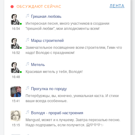
ЛЕНТА
ОБСУЖДАЮТ СЕЙЧАС
Грешная любовь
Интересная песня, много участников в создании
"грешной любви", мои аплодисменты всем!
16:54
Марш строителей
Замечательное посвящение всем строителям, Гимн что
надо! Володю с праздником!
16:52
Метель
Красивая метель у тебя, Володя!
16:48
Прогулка по городу
Петербуржцы, вы, конечно, уникальная каста. И стихи
ваши всегда особенные.
15:41
Володя - прораб настроения
Mangust, может и к лучшему. Завтра перезалью песню.
Надо подправить, если получится. 🤗💛💛💛✨
15:15