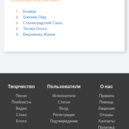
Боцман
Sobolew Oleg
Сталинградский Саша
Титова Ольга
Вишнякова Жанна
Творчество
Пользователи
О нас
Песни
Исполнители
Правила
Плейлисты
Статьи
Помощь
Видео
Вход
Лицензия
Стихи
Регистрация
Отзывы
Блоги
Подтверждение
Контакты
Политика