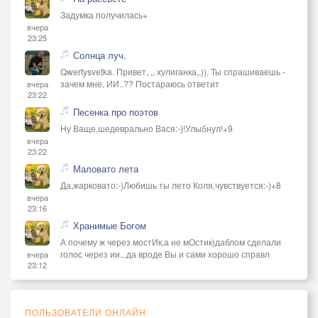
Задумка получилась+
вчера
23:25
Солнца луч.
Qwertysvetka. Привет, ,, хулиганка,,)). Ты спрашиваешь -
зачем мне, ИИ..?? Постараюсь ответит
вчера
23:22
Песенка про поэтов
Ну Ваще,шедеврально Вася:-)!Улыбнул!+9
вчера
23:22
Маловато лета
Да,жарковато:-)Любишь ты лето Коля,чувствуется:-)+8
вчера
23:16
Хранимые Богом
А почему ж через мостИк,а не мОстик)даблом сделали
голос через ии...да вроде Вы и сами хорошо справл
вчера
23:12
ПОЛЬЗОВАТЕЛИ ОНЛАЙН