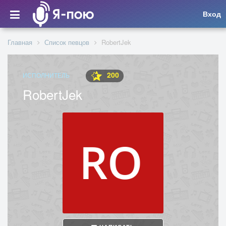
Вход
Главная
Список певцов
RobertJek
200
ИСПОЛНИТЕЛЬ
RobertJek