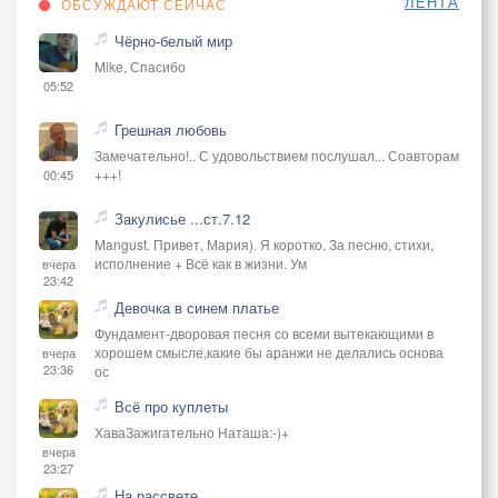
ЛЕНТА
ОБСУЖДАЮТ СЕЙЧАС
Чёрно-белый мир
Mike, Спасибо
05:52
Грешная любовь
Замечательно!.. С удовольствием послушал... Соавторам
+++!
00:45
Закулисье ...ст.7.12
Mangust. Привет, Мария). Я коротко. За песню, стихи,
исполнение + Всё как в жизни. Ум
вчера
23:42
Девочка в синем платье
Фундамент-дворовая песня со всеми вытекающими в
хорошем смысле,какие бы аранжи не делались основа
вчера
23:36
ос
Всё про куплеты
ХаваЗажигательно Наташа:-)+
вчера
23:27
На рассвете