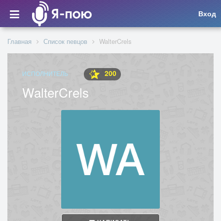
Вход
Главная
Список певцов
WalterCrels
200
ИСПОЛНИТЕЛЬ
WalterCrels