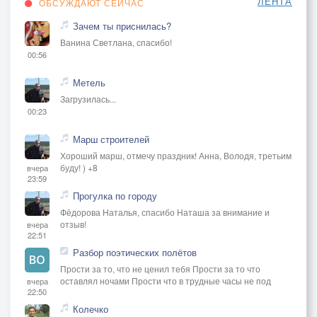
ЛЕНТА
ОБСУЖДАЮТ СЕЙЧАС
Зачем ты приснилась?
Ванина Светлана, спасибо!
00:56
Метель
Загрузилась...
00:23
Марш строителей
Хороший марш, отмечу праздник! Анна, Володя, третьим
буду! ) +8
вчера
23:59
Прогулка по городу
Фёдорова Наталья, спасибо Наташа за внимание и
отзыв!
вчера
22:51
Разбор поэтических полётов
Прости за то, что не ценил тебя Прости за то что
оставлял ночами Прости что в трудные часы не под
вчера
22:50
Колечко