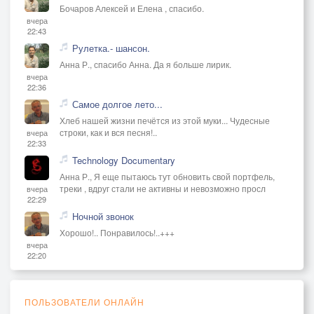
Бочаров Алексей и Елена , спасибо.
вчера
22:43
Рулетка.- шансон.
Анна Р., спасибо Анна. Да я больше лирик.
вчера
22:36
Самое долгое лето...
Хлеб нашей жизни печётся из этой муки... Чудесные
строки, как и вся песня!..
вчера
22:33
Technology Documentary
Анна Р., Я еще пытаюсь тут обновить свой портфель,
треки , вдруг стали не активны и невозможно просл
вчера
22:29
Ночной звонок
Хорошо!.. Понравилось!..+++
вчера
22:20
ПОЛЬЗОВАТЕЛИ ОНЛАЙН