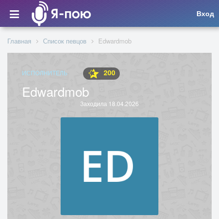
Вход
Главная
Список певцов
Edwardmob
200
ИСПОЛНИТЕЛЬ
Edwardmob
Заходила 18.04.2026