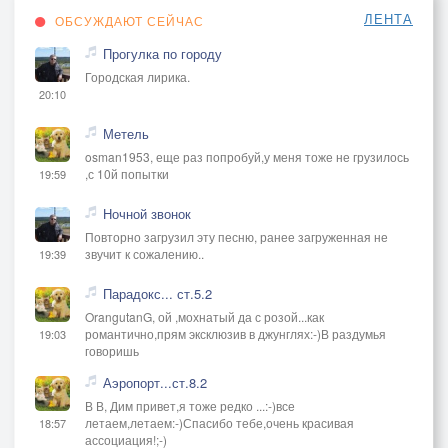
ЛЕНТА
ОБСУЖДАЮТ СЕЙЧАС
Прогулка по городу
Городская лирика.
20:10
Метель
osman1953, еще раз попробуй,у меня тоже не грузилось
,с 10й попытки
19:59
Ночной звонок
Повторно загрузил эту песню, ранее загруженная не
звучит к сожалению..
19:39
Парадокс... ст.5.2
OrangutanG, ой ,мохнатый да с розой...как
романтично,прям эксклюзив в джунглях:-)В раздумья
19:03
говоришь
Аэропорт...ст.8.2
В В, Дим привет,я тоже редко ...:-)все
летаем,летаем:-)Спасибо тебе,очень красивая
18:57
ассоциация!;-)