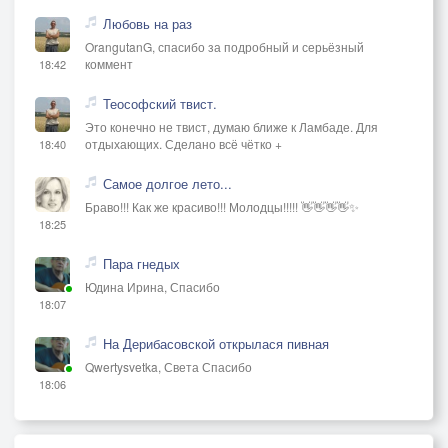
Любовь на раз
OrangutanG, спасибо за подробный и серьёзный
коммент
18:42
Теософский твист.
Это конечно не твист, думаю ближе к Ламбаде. Для
отдыхающих. Сделано всё чётко +
18:40
Самое долгое лето...
Браво!!! Как же красиво!!! Молодцы!!!!! 👋👋👋👋✨
18:25
Пара гнедых
Юдина Ирина, Спасибо
18:07
На Дерибасовской открылася пивная
Qwertysvetka, Света Спасибо
18:06