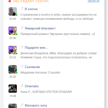
ЛЕНТА
ОБСУЖДАЮТ СЕЙЧАС
В клетке
Стремлению к полёту и небу, скорее ассоциируется не
совсем с земным пониманием свободы, а со свободо
20:46
Январский благовест
Прекрасный романс! Звучание хрустально-зимнее. +2
20:36
Подарите мне...
Денисова Владлена, Mike, благодарю за добрые слова!
Алимова Саша, это подсознательно получилось, не
20:33
Сыновьям
Фёдорова Наталья, Спасибо
20:22
Cinematic
Анна Р., ХОРОШО,ЧТО ПОСЛУШАЛИ!
19:38
Маловато лета