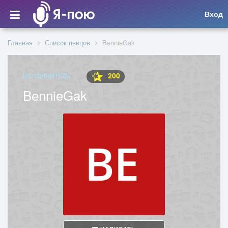
Вход
Главная
Список певцов
BennieGak
200
ИСПОЛНИТЕЛЬ
BennieGak