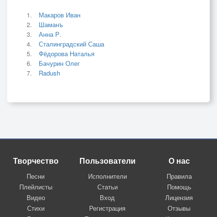
Макаров Иван
Шаманъ
Анна Р.
Сталинградский Саша
Фёдорова Наталья
Бачурин Олег
Radush
Творчество
Пользователи
О нас
Песни
Исполнители
Правила
Плейлисты
Статьи
Помощь
Видео
Вход
Лицензия
Стихи
Регистрация
Отзывы