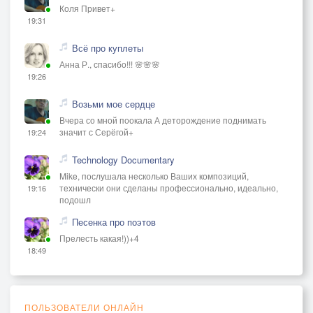
Коля Привет+
19:31
Всё про куплеты
Анна Р., спасибо!!! 🌸🌸🌸
19:26
Возьми мое сердце
Вчера со мной поокала А деторождение поднимать
значит с Серёгой+
19:24
Technology Documentary
Mike, послушала несколько Ваших композиций,
технически они сделаны профессионально, идеально,
19:16
подошл
Песенка про поэтов
Прелесть какая!))+4
18:49
ПОЛЬЗОВАТЕЛИ ОНЛАЙН