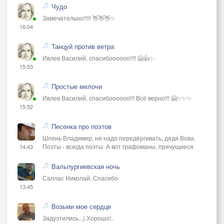
Чудо
Замечательно!!!!! 👋👋👋✨
16:04
Танцуй против ветра
Ивлев Василий, спасибоооооо!!!! 🤗👍✨
15:53
Простые мелочи
Ивлев Василий, спасибоооооо!!! Всё верно!!! 🤗✨✨✨
15:52
Песенка про поэтов
Шпень Владимир, не надо передёргивать, дядя Вова.
Поэты - всегда поэты. А вот графоманы, прячущиеся
14:43
Вальпургиевская ночь
Саллас Николай, Спасибо
13:45
Возьми мое сердце
Задуэтились...) Хорошо!..