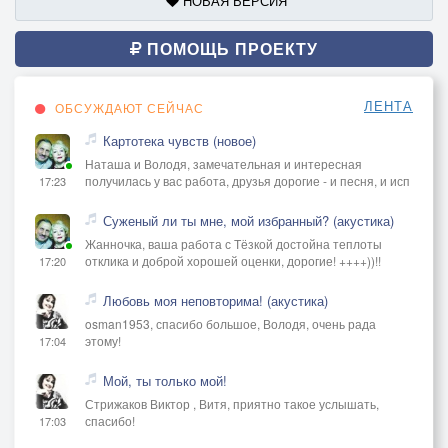
НОВАЯ ВЕРСИЯ
ПОМОЩЬ ПРОЕКТУ
ЛЕНТА
ОБСУЖДАЮТ СЕЙЧАС
Картотека чувств (новое)
Наташа и Володя, замечательная и интересная
получилась у вас работа, друзья дорогие - и песня, и исп
17:23
Суженый ли ты мне, мой избранный? (акустика)
Жанночка, ваша работа с Тёзкой достойна теплоты
отклика и доброй хорошей оценки, дорогие! ++++))!!
17:20
Любовь моя неповторима! (акустика)
osman1953, спасибо большое, Володя, очень рада
этому!
17:04
Мой, ты только мой!
Стрижаков Виктор , Витя, приятно такое услышать,
спасибо!
17:03