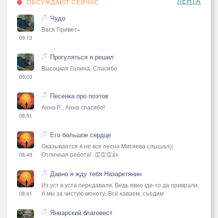
ЛЕНТА
ОБСУЖДАЮТ СЕЙЧАС
Чудо
Вася Привет+
09:13
Прогуляться я решил
Высоцкая Галина, Спасибо
09:03
Песенка про поэтов
Анна Р., Анна спасибо!
08:51
Его большое сердце
Оказывается я не все песни Митяева слышал((
Отличная работа! ,👏👏👏👍
08:49
Давно я жду тебя Назаретянин
Из уст в уста передавали, Ведь явно где-то да приврали,
А мы за чистую монету, Всё хаваем, съедим
08:41
Январский благовест