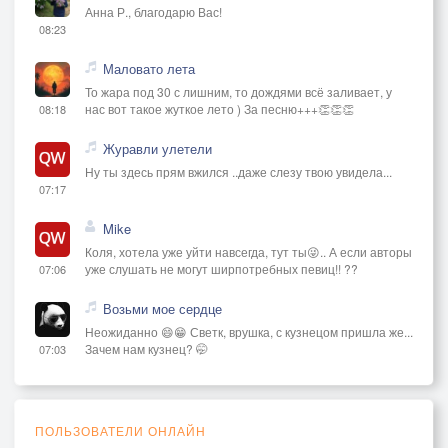
Анна Р., благодарю Вас!
08:23
Маловато лета
То жара под 30 с лишним, то дождями всё заливает, у
нас вот такое жуткое лето ) За песню+++👏👏👏
08:18
Журавли улетели
Ну ты здесь прям вжился ..даже слезу твою увидела...
07:17
Mike
Коля, хотела уже уйти навсегда, тут ты😜.. А если авторы
уже слушать не могут ширпотребных певиц!! ??
07:06
Возьми мое сердце
Неожиданно 😄😁 Светк, врушка, с кузнецом пришла же...
Зачем нам кузнец? 🤭
07:03
ПОЛЬЗОВАТЕЛИ ОНЛАЙН