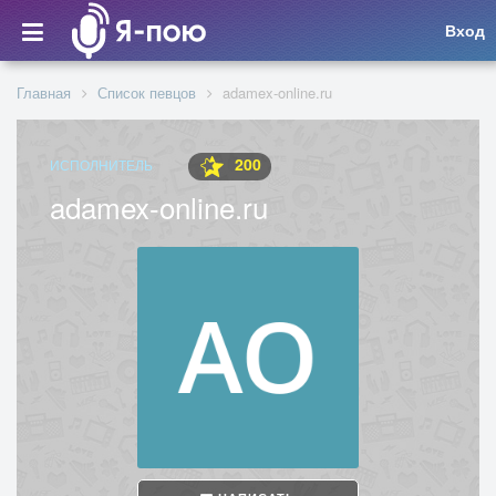
Вход
Главная
Список певцов
adamex-online.ru
200
ИСПОЛНИТЕЛЬ
adamex-online.ru