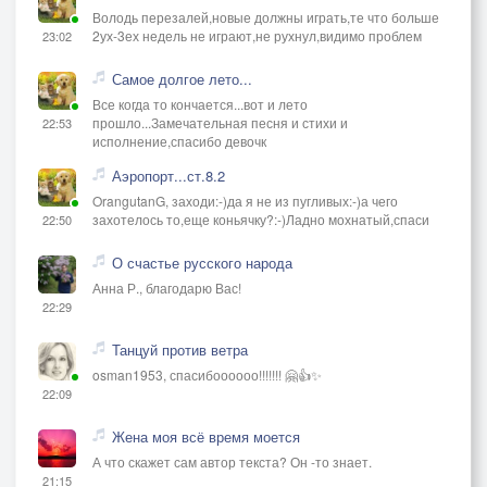
Володь перезалей,новые должны играть,те что больше
2ух-3ех недель не играют,не рухнул,видимо проблем
23:02
Самое долгое лето...
Все когда то кончается...вот и лето
прошло...Замечательная песня и стихи и
22:53
исполнение,спасибо девочк
Аэропорт...ст.8.2
OrangutanG, заходи:-)да я не из пугливых:-)а чего
захотелось то,еще коньячку?:-)Ладно мохнатый,спаси
22:50
О счастье русского народа
Анна Р., благодарю Вас!
22:29
Танцуй против ветра
osman1953, спасибоооооо!!!!!!! 🤗👍✨
22:09
Жена моя всё время моется
А что скажет сам автор текста? Он -то знает.
21:15