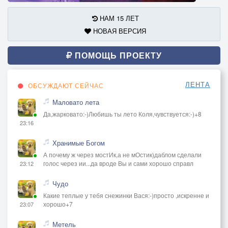
НАМ 15 ЛЕТ
НОВАЯ ВЕРСИЯ
ПОМОЩЬ ПРОЕКТУ
ЛЕНТА
ОБСУЖДАЮТ СЕЙЧАС
Маловато лета
Да,жарковато:-)Любишь ты лето Коля,чувствуется:-)+8
23:16
Хранимые Богом
А почему ж через мостИк,а не мОстик)даблом сделали
голос через ии...да вроде Вы и сами хорошо справл
23:12
Чудо
Какие теплые у тебя снежинки Вася:-)просто ,искренне и
хорошо+7
23:07
Метель