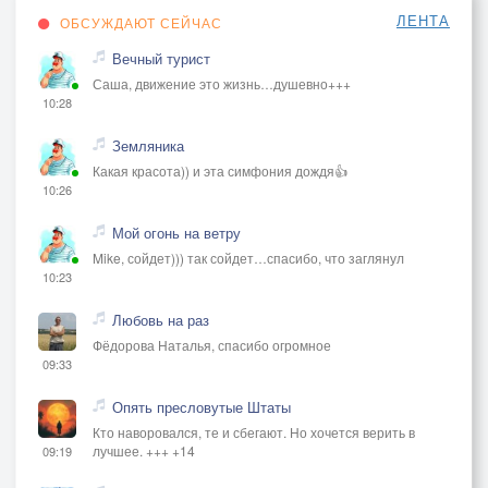
ЛЕНТА
ОБСУЖДАЮТ СЕЙЧАС
Вечный турист
Саша, движение это жизнь…душевно+++
10:28
Земляника
Какая красота)) и эта симфония дождя👍
10:26
Мой огонь на ветру
Mike, сойдет))) так сойдет…спасибо, что заглянул
10:23
Любовь на раз
Фёдорова Наталья, спасибо огромное
09:33
Опять пресловутые Штаты
Кто наворовался, те и сбегают. Но хочется верить в
лучшее. +++ +14
09:19