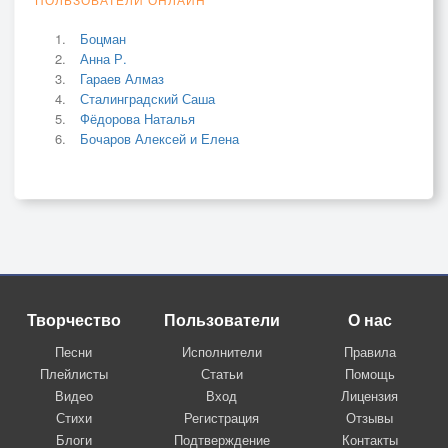
Боцман
Анна Р.
Гараев Алмаз
Сталинградский Саша
Фёдорова Наталья
Бочаров Алексей и Елена
Творчество
Пользователи
О нас
Песни
Исполнители
Правила
Плейлисты
Статьи
Помощь
Видео
Вход
Лицензия
Стихи
Регистрация
Отзывы
Блоги
Подтверждение
Контакты