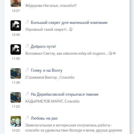
Фёдорова Наталья, спасибо!!!
12:27
Большой секрет для маленькой компании
Огромный такой секрет!.. 🤫
12:05
Доброго пути!
Вспомнил Светку, как сквозняк юбку ей поднял... 😘🌹
11:55
Гляжу я на Волгу
Стрижаков Виктор , Спасибо
11:39
На Дерибасовской открылася пивная
КАДЫРМЕТОВ МАРАТ, Спасибо
11:23
Любовь на раз
Замечательная и интересная получилась работа -
спасибо за удовольствие Володя и всем, друзья дорогие
10:23