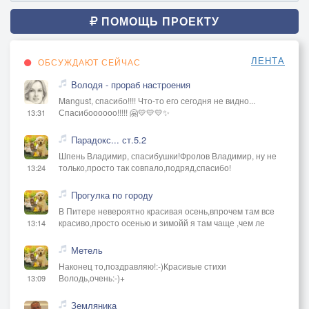
ПОМОЩЬ ПРОЕКТУ
ЛЕНТА
ОБСУЖДАЮТ СЕЙЧАС
Володя - прораб настроения
Mangust, спасибо!!!! Что-то его сегодня не видно...
Спасибоооооо!!!!! 🤗💛💛💛✨
13:31
Парадокс... ст.5.2
Шпень Владимир, спасибушки!Фролов Владимир, ну не
только,просто так совпало,подряд,спасибо!
13:24
Прогулка по городу
В Питере невероятно красивая осень,впрочем там все
красиво,просто осенью и зимойй я там чаще ,чем ле
13:14
Метель
Наконец то,поздравляю!:-)Красивые стихи
Володь,очень:-)+
13:09
Земляника