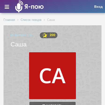
Вход
Главная
Список певцов
Саша
200
ИСПОЛНИТЕЛЬ
Саша