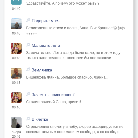
Здравствуйте. А почему это может быть ?
04:40
Подарите мне...
Великолепные стихи и песня, Анна! В избранное!👍👍👍
+++++
00:48
Маловато лета
Замечательно! Лета всегда было мало, но в этом году
только одно желание - поскорее бы оно закончи
00:18
Земляника
Вишнякова Жанна, большое спасибо, Жанна..
00:18
Зачем ты приснилась?
Сталинградский Саша, привет!
00:16
В клетке
Стремлению к полёту и небу, скорее ассоциируется не
совсем с земным пониманием свободы, а со свободо
вчера
20:46