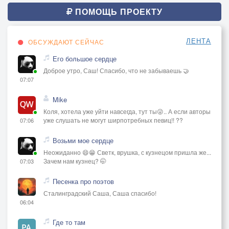
ПОМОЩЬ ПРОЕКТУ
ЛЕНТА
ОБСУЖДАЮТ СЕЙЧАС
Его большое сердце
Доброе утро, Саш! Спасибо, что не забываешь 🤝
07:07
Mike
Коля, хотела уже уйти навсегда, тут ты😜.. А если авторы
уже слушать не могут ширпотребных певиц!! ??
07:06
Возьми мое сердце
Неожиданно 😄😁 Светк, врушка, с кузнецом пришла же...
Зачем нам кузнец? 🤭
07:03
Песенка про поэтов
Сталинградский Саша, Саша спасибо!
06:04
Где то там