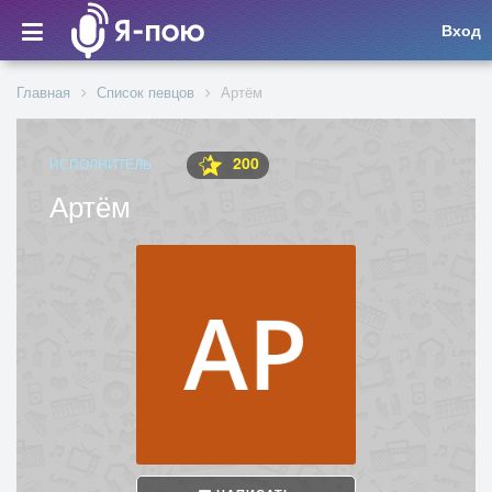
Вход
Главная
Список певцов
Артём
200
ИСПОЛНИТЕЛЬ
Артём