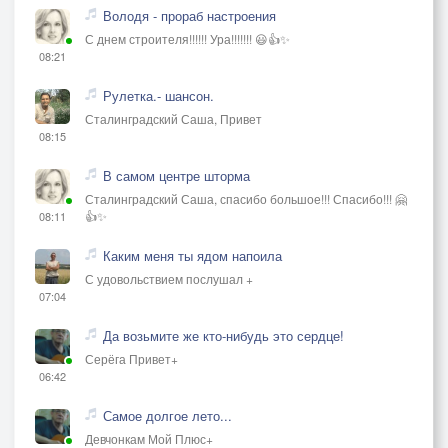
Володя - прораб настроения
С днем строителя!!!!!! Ура!!!!!!! 😃👍✨
08:21
Рулетка.- шансон.
Сталинградский Саша, Привет
08:15
В самом центре шторма
Сталинградский Саша, спасибо большое!!! Спасибо!!! 🤗
👍✨
08:11
Каким меня ты ядом напоила
С удовольствием послушал +
07:04
Да возьмите же кто-нибудь это сердце!
Серёга Привет+
06:42
Самое долгое лето...
Девчонкам Мой Плюс+