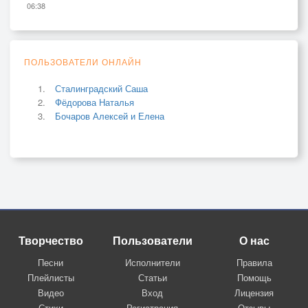
06:38
ПОЛЬЗОВАТЕЛИ ОНЛАЙН
Сталинградский Саша
Фёдорова Наталья
Бочаров Алексей и Елена
Творчество
Пользователи
О нас
Песни
Исполнители
Правила
Плейлисты
Статьи
Помощь
Видео
Вход
Лицензия
Стихи
Регистрация
Отзывы