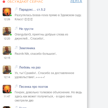
ЛЕНТА
ОБСУЖДАЮТ СЕЙЧАС
Парадокс... ст.5.2
Разгулялась bossa-nova прямо в Эдемском саду.
Класс! 👏👏👏
12:26
Не грусти
OrangutanG, приятны добрые слова из
джунглей... Спасибо!..
12:20
Земляника
Reznik Nik, спасибо большое!..
12:15
Любовь на раз
Ух, ты! Сражён!.. Спасибо за доставленное
удовольствие!..+++++!
12:14
Песенка про поэтов
Генрих, довольно толковое объяснение. Но ведь
здесь как может получиться, - в одно окно
11:47
смотрели дво
Чудо