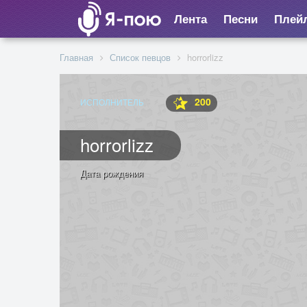
Лента
Песни
Плей
Главная
Список певцов
horrorlizz
200
ИСПОЛНИТЕЛЬ
horrorlizz
Дата рождения