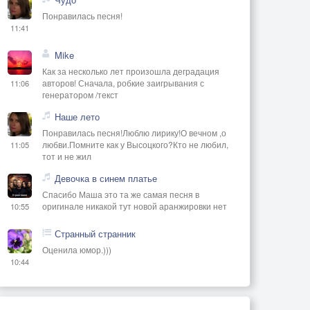
Понравилась песня!
11:41
Mike
Как за несколько лет произошла деградация
авторов! Сначала, робкие заигрывания с
11:06
генератором /текст
Наше лето
Понравилась песня!Люблю лирику!О вечном ,о
любви.Помните как у Высоцкого?Кто не любил,
11:05
тот и не жил
Девочка в синем платье
Спасибо Маша это та же самая песня в
оригинале никакой тут новой аранжировки нет
10:55
Странный странник
Оценила юмор.)))
10:44