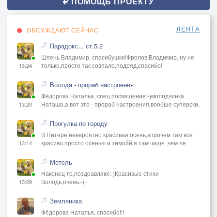
ПОМОЩЬ ПРОЕКТУ
ЛЕНТА
ОБСУЖДАЮТ СЕЙЧАС
Парадокс... ст.5.2
Шпень Владимир, спасибушки!Фролов Владимир, ну не
только,просто так совпало,подряд,спасибо!
13:24
Володя - прораб настроения
Фёдорова Наталья, спец.посвяшение:-)молодчинка
Наташа,а вот это - прораб настроения,вообше суперски,
13:20
Прогулка по городу
В Питере невероятно красивая осень,впрочем там все
красиво,просто осенью и зимойй я там чаще ,чем ле
13:14
Метель
Наконец то,поздравляю!:-)Красивые стихи
Володь,очень:-)+
13:09
Земляника
Фёдорова Наталья, спасибо!!!