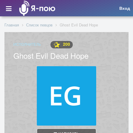
Вход
Главная
Список певцов
Ghost Evil Dead Hope
200
ИСПОЛНИТЕЛЬ
Ghost Evil Dead Hope