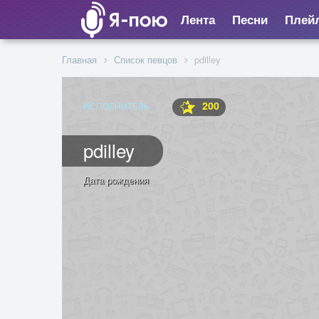
Лента
Песни
Плей
Главная
Список певцов
pdilley
200
ИСПОЛНИТЕЛЬ
pdilley
Дата рождения