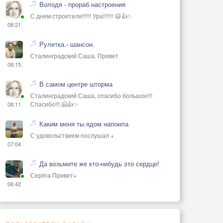
Володя - прораб настроения
С днем строителя!!!!!! Ура!!!!!!! 😃👍✨
08:21
Рулетка.- шансон.
Сталинградский Саша, Привет
08:15
В самом центре шторма
Сталинградский Саша, спасибо большое!!!
Спасибо!!! 🤗👍✨
08:11
Каким меня ты ядом напоила
С удовольствием послушал +
07:04
Да возьмите же кто-нибудь это сердце!
Серёга Привет+
06:42