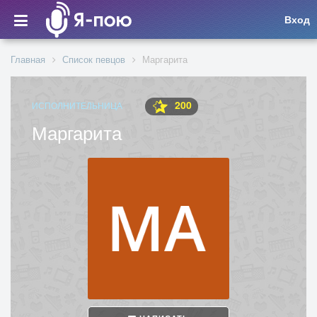
Вход
Главная
Список певцов
Маргарита
200
ИСПОЛНИТЕЛЬНИЦА
Маргарита