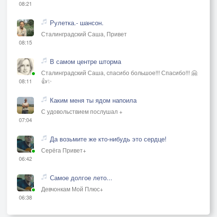
08:21
Рулетка.- шансон.
Сталинградский Саша, Привет
08:15
В самом центре шторма
Сталинградский Саша, спасибо большое!!! Спасибо!!! 🤗
👍✨
08:11
Каким меня ты ядом напоила
С удовольствием послушал +
07:04
Да возьмите же кто-нибудь это сердце!
Серёга Привет+
06:42
Самое долгое лето...
Девчонкам Мой Плюс+
06:38