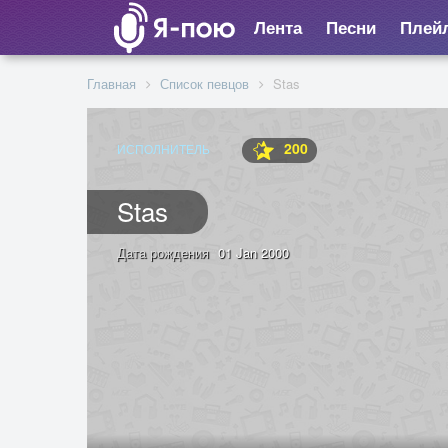
Лента
Песни
Плей
Главная
Список певцов
Stas
200
ИСПОЛНИТЕЛЬ
Stas
Дата рождения
01 Jan 2000