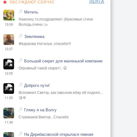
ЛЕНТА
ОБСУЖДАЮТ СЕЙЧАС
Метель
Наконец то,поздравляю!:-)Красивые стихи
Володь,очень:-)+
13:09
Земляника
Фёдорова Наталья, спасибо!!!
12:27
Большой секрет для маленькой компании
Огромный такой секрет!.. 🤫
12:05
Доброго пути!
Вспомнил Светку, как сквозняк юбку ей поднял...
😘🌹
11:55
Гляжу я на Волгу
Стрижаков Виктор , Спасибо
11:39
На Дерибасовской открылася пивная