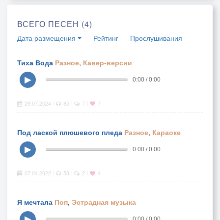
ВСЕГО ПЕСЕН (4)
Дата размещения
Рейтинг
Прослушивания
Тиха Вода
Разное
,
Кавер-версии
▶
0:00 / 0:00
29.07.2024
85
7
7
|
|
|
Под лаской плюшевого пледа
Разное
,
Караоке
▶
0:00 / 0:00
07.04.2022
58
2
4
|
|
|
Я мечтала
Поп
,
Эстрадная музыка
▶
0:00 / 0:00