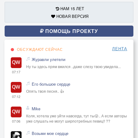
НАМ 15 ЛЕТ
НОВАЯ ВЕРСИЯ
ПОМОЩЬ ПРОЕКТУ
ЛЕНТА
ОБСУЖДАЮТ СЕЙЧАС
Журавли улетели
Ну ты здесь прям вжился ..даже слезу твою увидела...
07:17
Его большое сердце
Опять твоя песня.. 👍
07:12
Mike
Коля, хотела уже уйти навсегда, тут ты😜.. А если авторы
уже слушать не могут ширпотребных певиц!! ??
07:06
Возьми мое сердце