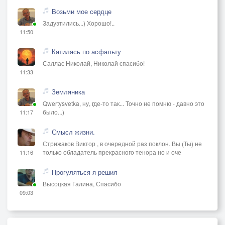
Возьми мое сердце
Задуэтились...) Хорошо!..
11:50
Катилась по асфальту
Саллас Николай, Николай спасибо!
11:33
Земляника
Qwertysvetka, ну, где-то так... Точно не помню - давно это
было...)
11:17
Смысл жизни.
Стрижаков Виктор , в очередной раз поклон. Вы (Ты) не
только обладатель прекрасного тенора но и оче
11:16
Прогуляться я решил
Высоцкая Галина, Спасибо
09:03