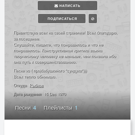
НАПИСАТЬ
ПОДПИСАТЬСЯ
Приветствую всех на своей страничке! Всех благодарю,
за посещение.
Слушайте, пишите, что понравилось и что не
понравилось. Конструктивная критика важна
творческому человеку не меньше, чем похвала ибо
она путь к совершенствованию.
Песни из ( про)бабушкиного "сундука")))
Всех тепло обнимаю.
Откуда
Рыбное
Дата рождения
15 Dec 1970
Песни
4
Плейлисты
1