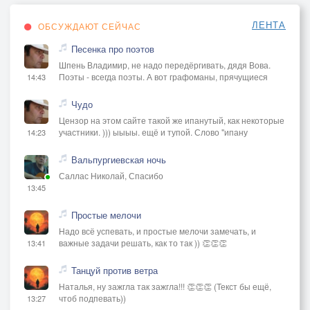
ЛЕНТА
ОБСУЖДАЮТ СЕЙЧАС
Песенка про поэтов
Шпень Владимир, не надо передёргивать, дядя Вова.
Поэты - всегда поэты. А вот графоманы, прячущиеся
14:43
Чудо
Цензор на этом сайте такой же ипанутый, как некоторые
участники. ))) ыыыы. ещё и тупой. Слово "ипану
14:23
Вальпургиевская ночь
Саллас Николай, Спасибо
13:45
Простые мелочи
Надо всё успевать, и простые мелочи замечать, и
важные задачи решать, как то так )) 👏👏👏
13:41
Танцуй против ветра
Наталья, ну зажгла так зажгла!!! 👏👏👏 (Текст бы ещё,
чтоб подпевать))
13:27