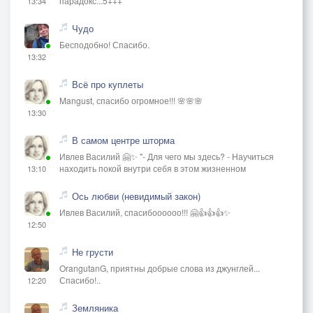
парадокс...5+++
13:34
Чудо
Бесподобно! Спасибо.
13:32
Всё про куплеты
Mangust, спасибо огромное!!! 🌸🌸🌸
13:30
В самом центре шторма
Ивлев Василий 🤗✨ "- Для чего мы здесь? - Научиться
находить покой внутри себя в этом жизненном
13:10
Ось любви (невидимый закон)
Ивлев Василий, спасибоооооо!!! 🤗👍👍👍✨
12:50
Не грусти
OrangutanG, приятны добрые слова из джунглей...
Спасибо!..
12:20
Земляника