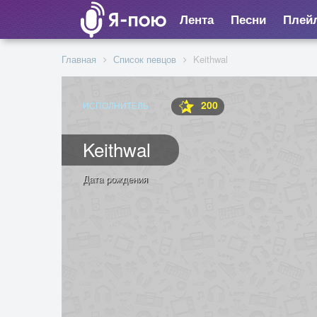
Лента
Песни
Плей
Главная
Список певцов
Keithwal
200
ИСПОЛНИТЕЛЬ
Keithwal
Дата рождения