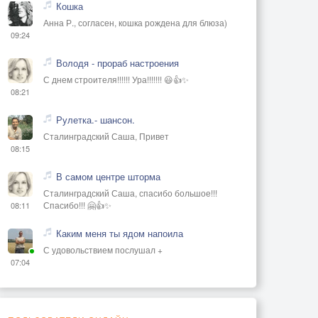
Кошка
Анна Р., согласен, кошка рождена для блюза)
09:24
Володя - прораб настроения
С днем строителя!!!!!! Ура!!!!!!! 😃👍✨
08:21
Рулетка.- шансон.
Сталинградский Саша, Привет
08:15
В самом центре шторма
Сталинградский Саша, спасибо большое!!!
Спасибо!!! 🤗👍✨
08:11
Каким меня ты ядом напоила
С удовольствием послушал +
07:04