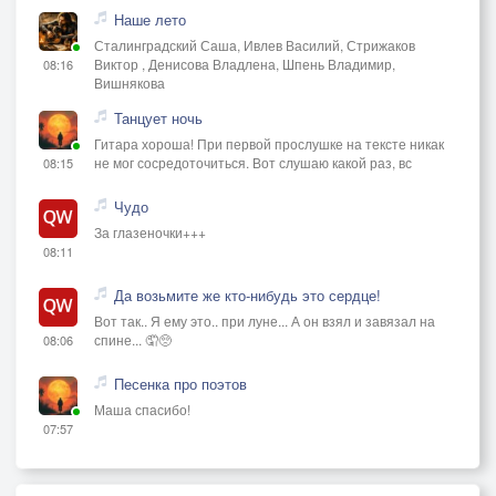
Наше лето
Сталинградский Саша, Ивлев Василий, Стрижаков
Виктор , Денисова Владлена, Шпень Владимир,
08:16
Вишнякова
Танцует ночь
Гитара хороша! При первой прослушке на тексте никак
не мог сосредоточиться. Вот слушаю какой раз, вс
08:15
Чудо
За глазеночки+++
08:11
Да возьмите же кто-нибудь это сердце!
Вот так.. Я ему это.. при луне... А он взял и завязал на
спине... 🤦🥺
08:06
Песенка про поэтов
Маша спасибо!
07:57