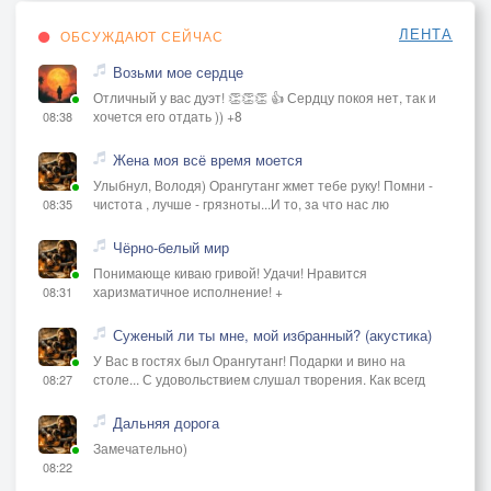
ЛЕНТА
ОБСУЖДАЮТ СЕЙЧАС
Возьми мое сердце
Отличный у вас дуэт! 👏👏👏 👍 Сердцу покоя нет, так и
хочется его отдать )) +8
08:38
Жена моя всё время моется
Улыбнул, Володя) Орангутанг жмет тебе руку! Помни -
чистота , лучше - грязноты...И то, за что нас лю
08:35
Чёрно-белый мир
Понимающе киваю гривой! Удачи! Нравится
харизматичное исполнение! +
08:31
Суженый ли ты мне, мой избранный? (акустика)
У Вас в гостях был Орангутанг! Подарки и вино на
столе... С удовольствием слушал творения. Как всегд
08:27
Дальняя дорога
Замечательно)
08:22