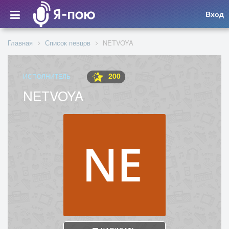
Вход
Главная
Список певцов
NETVOYA
200
ИСПОЛНИТЕЛЬ
NETVOYA