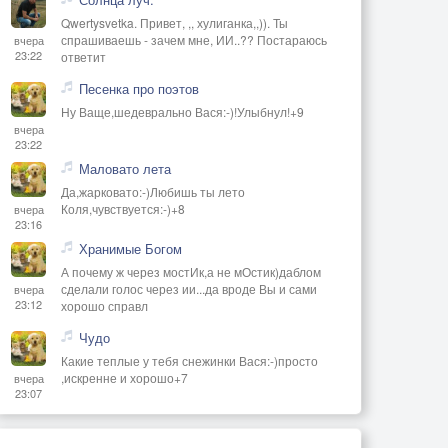
Qwertysvetka. Привет, ,, хулиганка,,)). Ты
спрашиваешь - зачем мне, ИИ..?? Постараюсь
вчера
23:22
ответит
Песенка про поэтов
Ну Ваще,шедеврально Вася:-)!Улыбнул!+9
вчера
23:22
Маловато лета
Да,жарковато:-)Любишь ты лето
Коля,чувствуется:-)+8
вчера
23:16
Хранимые Богом
А почему ж через мостИк,а не мОстик)даблом
сделали голос через ии...да вроде Вы и сами
вчера
23:12
хорошо справл
Чудо
Какие теплые у тебя снежинки Вася:-)просто
,искренне и хорошо+7
вчера
23:07