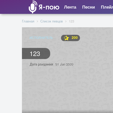
Лента
Песни
Плей
Главная
Список певцов
123
200
ИСПОЛНИТЕЛЬ
123
Дата рождения
01 Jan 2000