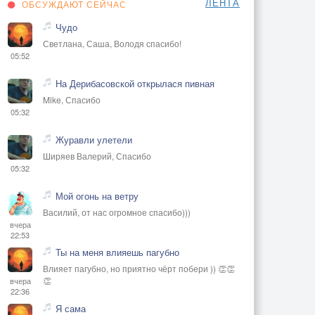
ЛЕНТА
ОБСУЖДАЮТ СЕЙЧАС
Чудо
Светлана, Саша, Володя спасибо!
05:52
На Дерибасовской открылася пивная
Mike, Спасибо
05:32
Журавли улетели
Ширяев Валерий, Спасибо
05:32
Мой огонь на ветру
Василий, от нас огромное спасибо)))
вчера
22:53
Ты на меня влияешь пагубно
Влияет пагубно, но приятно чёрт побери )) 👏👏
👏
вчера
22:36
Я сама