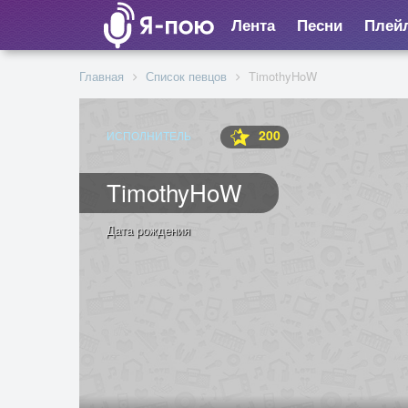
Лента
Песни
Плей
Главная
Список певцов
TimothyHoW
200
ИСПОЛНИТЕЛЬ
TimothyHoW
Дата рождения