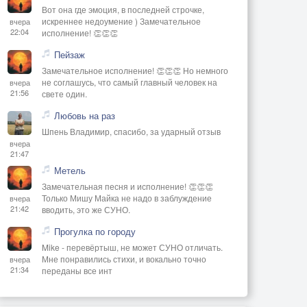
Вот она где эмоция, в последней строчке,
искреннее недоумение ) Замечательное
вчера
22:04
исполнение! 👏👏👏
Пейзаж
Замечательное исполнение! 👏👏👏 Но немного
не соглашусь, что самый главный человек на
вчера
21:56
свете один.
Любовь на раз
Шпень Владимир, спасибо, за ударный отзыв
вчера
21:47
Метель
Замечательная песня и исполнение! 👏👏👏
Только Мишу Майка не надо в заблуждение
вчера
21:42
вводить, это же СУНО.
Прогулка по городу
Mike - перевёртыш, не может СУНО отличать.
Мне понравились стихи, и вокально точно
вчера
21:34
переданы все инт