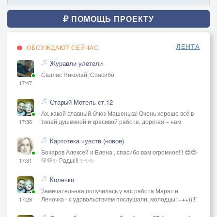
ПОМОЩЬ ПРОЕКТУ
ЛЕНТА
ОБСУЖДАЮТ СЕЙЧАС
Журавли улетели
Саллас Николай, Спасибо
17:47
Старый Мотель ст.12
Ах, какой славный блюз Машенька! Очень хорошо всё в
твоей душевной и красивой работе, дорогая – нам
17:36
Картотека чувств (новое)
Бочаров Алексей и Елена , спасибо вам огромное!!! 😍😍
💛💛✨ Рады!!! ✨✨✨
17:31
Колечко
Замечательная получилась у вас работа Марат и
Леночка - с удовольствием послушали, молодцы! +++))!!!
17:28