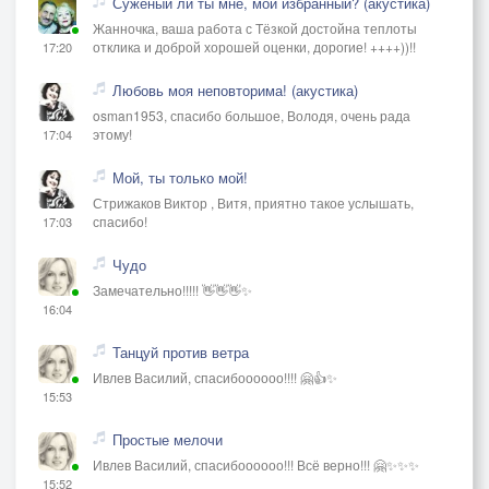
Суженый ли ты мне, мой избранный? (акустика)
Жанночка, ваша работа с Тёзкой достойна теплоты
отклика и доброй хорошей оценки, дорогие! ++++))!!
17:20
Любовь моя неповторима! (акустика)
osman1953, спасибо большое, Володя, очень рада
этому!
17:04
Мой, ты только мой!
Стрижаков Виктор , Витя, приятно такое услышать,
спасибо!
17:03
Чудо
Замечательно!!!!! 👋👋👋✨
16:04
Танцуй против ветра
Ивлев Василий, спасибоооооо!!!! 🤗👍✨
15:53
Простые мелочи
Ивлев Василий, спасибоооооо!!! Всё верно!!! 🤗✨✨✨
15:52