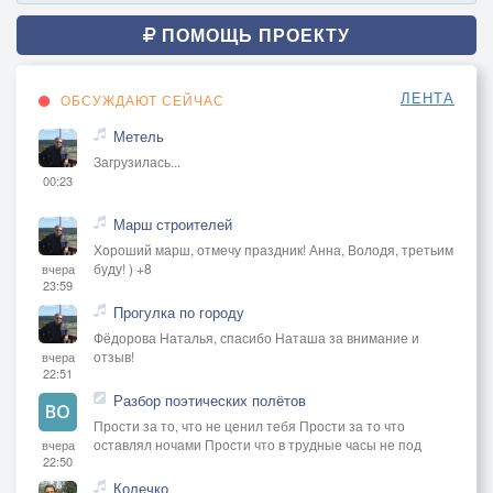
ПОМОЩЬ ПРОЕКТУ
ЛЕНТА
ОБСУЖДАЮТ СЕЙЧАС
Метель
Загрузилась...
00:23
Марш строителей
Хороший марш, отмечу праздник! Анна, Володя, третьим
буду! ) +8
вчера
23:59
Прогулка по городу
Фёдорова Наталья, спасибо Наташа за внимание и
отзыв!
вчера
22:51
Разбор поэтических полётов
Прости за то, что не ценил тебя Прости за то что
оставлял ночами Прости что в трудные часы не под
вчера
22:50
Колечко