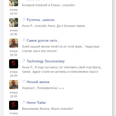
Бочаров Алексей и Елена , спасибо.
вчера
22:43
Рулетка.- шансон.
Анна Р., спасибо Анна. Да я больше лирик.
вчера
22:36
Самое долгое лето...
Хлеб нашей жизни печётся из этой муки... Чудесные
строки, как и вся песня!..
вчера
22:33
Technology Documentary
Анна Р., Я еще пытаюсь тут обновить свой портфель,
треки , вдруг стали не активны и невозможно просл
вчера
22:29
Ночной звонок
Хорошо!.. Понравилось!..+++
вчера
22:20
Horror Trailer
Вишнякова Жанна, Жанн спасибо!
вчера