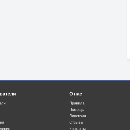
ватели
О нас
ели
Правила
Помощь
Лицензия
ция
Отзывы
дение
Контакты