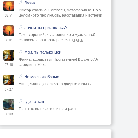
Лучик
Виктор спасибо! Согласен, метафорично. Но в
целом - это про любовь, расставания и встречи.
08:51
Зачем ты приснилась?
Текст хороший, и исполнение и музыка, всё
сошлось. Соавторам респект! 👏👏👏
08:01
Мой, ты только мой!
Жанна, здравствуй! Трогательно! В духе ВИА
середины 70-х.
07:48
Не моею любовью
Анна, Жанна, спасибо за добрые отзывы!
07:27
Где то там
Паша не включается и не играет
06:53