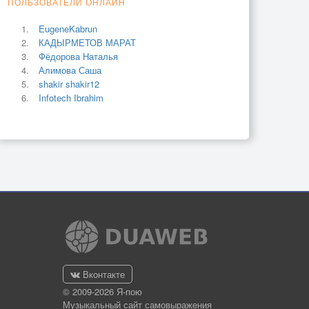
ПОЛЬЗОВАТЕЛИ ОНЛАЙН
EugeneKabrun
КАДЫРМЕТОВ МАРАТ
Фёдорова Наталья
Алимова Саша
shakir shakir12
Infotech Ibrahim
Вконтакте
© 2009-2026 Я-пою
Музыкальный сайт самовыражения