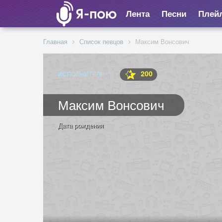
Лента
Песни
Плей
Главная
Список певцов
Максим Вонсович
200
ИСПОЛНИТЕЛЬ
Максим Вонсович
Дата рождения