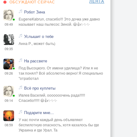
ЛЕНТА
ОБСУЖДАЮТ СЕЙЧАС
Робот Зина
EugeneKabrun, спасибо!!! Это дочка уже давно
называет наш пылесос Зиной. 😃👍✨✨✨
09:49
Услышит о тебе
Анна Р., может быть)
09:35
На рассвете
Под Высоцкого. От имени удилища? Или я не
так понял? Всё абсолютно верно! Я специально
09:26
"отработал
Всё про куплеты
Ивлев Василий, ооооооочень рада!!!!!!
Спасибо!!!!!! 😃👍✨✨✨
09:14
Подарите мне...
У нас почти каждый день объявляют
беспилотную опасность, хотя казалось бы где
08:59
Украина и где Урал. Та