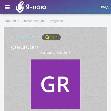
Вход
Главная
Список певцов
gregrobin
200
ИСПОЛНИТЕЛЬ
gregrobin
Заходила 13.07.2026