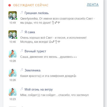
ЛЕНТА
ОБСУЖДАЮТ СЕЙЧАС
Грешная любовь
Qwertysvetka, От имени всех соавторов спасибо Свет -
мы рады, что по душе! 👌💕🌹
10:49
Я сама
Очень хорошо всё Свет - и песня, и исполнение!
Молодец, как всегда! 👍💕👌🌹
10:46
Вечный турист
Саша, движение это жизнь…душевно+++
10:28
Земляника
Какая красота)) и эта симфония дождя👍
10:26
Мой огонь на ветру
Mike, сойдет))) так сойдет…спасибо, что заглянул
10:23