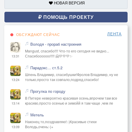
НОВАЯ ВЕРСИЯ
ПОМОЩЬ ПРОЕКТУ
ЛЕНТА
ОБСУЖДАЮТ СЕЙЧАС
Володя - прораб настроения
Mangust, спасибо!!!! Что-то его сегодня не видно...
Спасибоооооо!!!!! 🤗💛💛💛✨
13:31
Парадокс... ст.5.2
Шпень Владимир, спасибушки!Фролов Владимир, ну не
только,просто так совпало,подряд,спасибо!
13:24
Прогулка по городу
В Питере невероятно красивая осень,впрочем там все
красиво,просто осенью и зимойй я там чаще ,чем ле
13:14
Метель
Наконец то,поздравляю!:-)Красивые стихи
Володь,очень:-)+
13:09