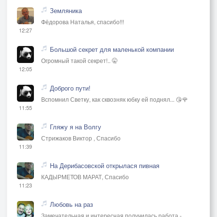
Земляника
Фёдорова Наталья, спасибо!!!
12:27
Большой секрет для маленькой компании
Огромный такой секрет!.. 🤫
12:05
Доброго пути!
Вспомнил Светку, как сквозняк юбку ей поднял... 😘🌹
11:55
Гляжу я на Волгу
Стрижаков Виктор , Спасибо
11:39
На Дерибасовской открылася пивная
КАДЫРМЕТОВ МАРАТ, Спасибо
11:23
Любовь на раз
Замечательная и интересная получилась работа -