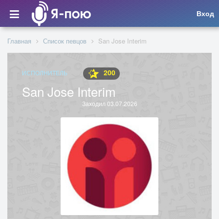
Вход
Главная
Список певцов
San Jose Interim
200
ИСПОЛНИТЕЛЬ
San Jose Interim
Заходил 03.07.2026