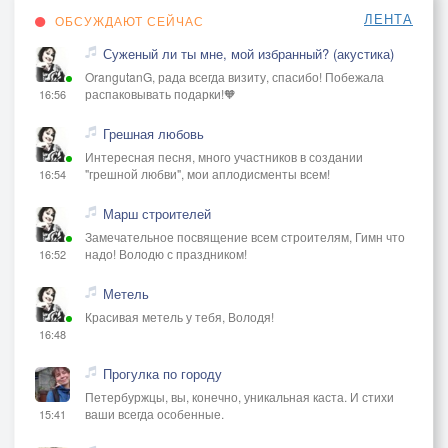
ЛЕНТА
ОБСУЖДАЮТ СЕЙЧАС
Суженый ли ты мне, мой избранный? (акустика)
OrangutanG, рада всегда визиту, спасибо! Побежала
распаковывать подарки!🧡
16:56
Грешная любовь
Интересная песня, много участников в создании
"грешной любви", мои аплодисменты всем!
16:54
Марш строителей
Замечательное посвящение всем строителям, Гимн что
надо! Володю с праздником!
16:52
Метель
Красивая метель у тебя, Володя!
16:48
Прогулка по городу
Петербуржцы, вы, конечно, уникальная каста. И стихи
ваши всегда особенные.
15:41