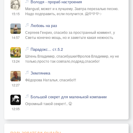
Володя - прораб настроения
Mangust, может и к лучшему. Завтра перезалью песню.
Надо подправить, если получится. 🤗💛💛💛✨
15:15
Любовь на раз
Сергеев Генрих, спасибо за пространный коммент, у
Светы конечно мощь, но и заметьте какая нежность
14:57
Парадокс... ст.5.2
Шпень Владимир, спасибушки!Фролов Владимир, ну не
только,просто так совпало,подряд,спасибо!
13:24
Земляника
Фёдорова Наталья, спасибо!!!
12:27
Большой секрет для маленькой компании
Огромный такой секрет!.. 🤫
12:05
ПОЛЬЗОВАТЕЛИ ОНЛАЙН