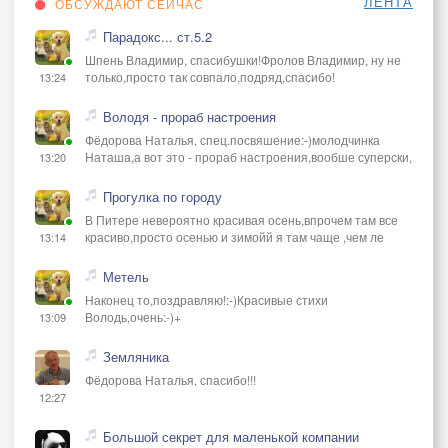
ЛЕНТА
ОБСУЖДАЮТ СЕЙЧАС
Парадокс... ст.5.2
Шпень Владимир, спасибушки!Фролов Владимир, ну не
только,просто так совпало,подряд,спасибо!
13:24
Володя - прораб настроения
Фёдорова Наталья, спец.посвяшение:-)молодчинка
Наташа,а вот это - прораб настроения,вообше суперски,
13:20
Прогулка по городу
В Питере невероятно красивая осень,впрочем там все
красиво,просто осенью и зимойй я там чаще ,чем ле
13:14
Метель
Наконец то,поздравляю!:-)Красивые стихи
Володь,очень:-)+
13:09
Земляника
Фёдорова Наталья, спасибо!!!
12:27
Большой секрет для маленькой компании