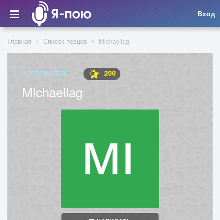
Вход
Главная
Список певцов
Michaellag
200
ИСПОЛНИТЕЛЬ
Michaellag