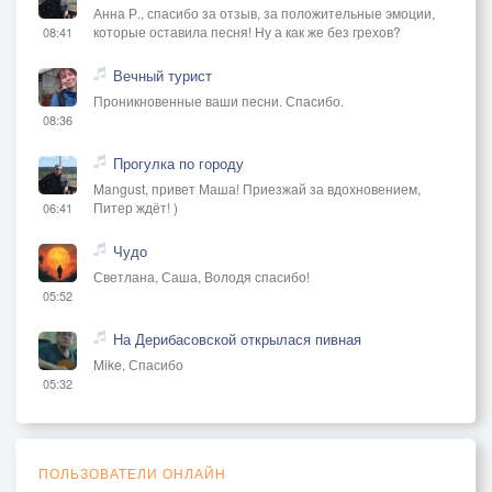
Анна Р., спасибо за отзыв, за положительные эмоции,
которые оставила песня! Ну а как же без грехов?
08:41
Вечный турист
Проникновенные ваши песни. Спасибо.
08:36
Прогулка по городу
Mangust, привет Маша! Приезжай за вдохновением,
Питер ждёт! )
06:41
Чудо
Светлана, Саша, Володя спасибо!
05:52
На Дерибасовской открылася пивная
Mike, Спасибо
05:32
ПОЛЬЗОВАТЕЛИ ОНЛАЙН