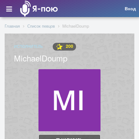
Вход
Главная
Список певцов
MichaelDoump
200
ИСПОЛНИТЕЛЬ
MichaelDoump