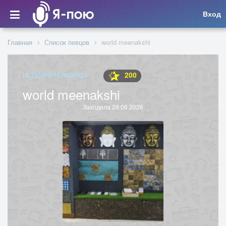
Вход
Главная
Список певцов
world meenakshi
200
ИСПОЛНИТЕЛЬНИЦА
world meenakshi
Заходила 29.06.2026