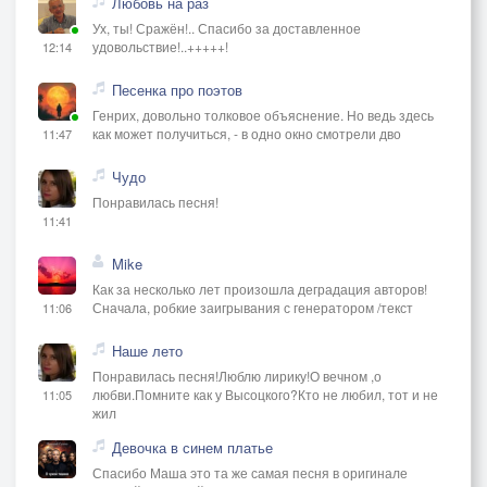
Любовь на раз
Ух, ты! Сражён!.. Спасибо за доставленное
удовольствие!..+++++!
12:14
Песенка про поэтов
Генрих, довольно толковое объяснение. Но ведь здесь
как может получиться, - в одно окно смотрели дво
11:47
Чудо
Понравилась песня!
11:41
Mike
Как за несколько лет произошла деградация авторов!
Сначала, робкие заигрывания с генератором /текст
11:06
Наше лето
Понравилась песня!Люблю лирику!О вечном ,о
любви.Помните как у Высоцкого?Кто не любил, тот и не
11:05
жил
Девочка в синем платье
Спасибо Маша это та же самая песня в оригинале