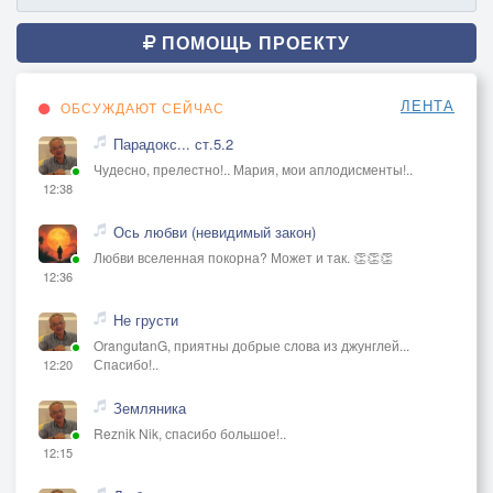
ПОМОЩЬ ПРОЕКТУ
ЛЕНТА
ОБСУЖДАЮТ СЕЙЧАС
Парадокс... ст.5.2
Чудесно, прелестно!.. Мария, мои аплодисменты!..
12:38
Ось любви (невидимый закон)
Любви вселенная покорна? Может и так. 👏👏👏
12:36
Не грусти
OrangutanG, приятны добрые слова из джунглей...
Спасибо!..
12:20
Земляника
Reznik Nik, спасибо большое!..
12:15